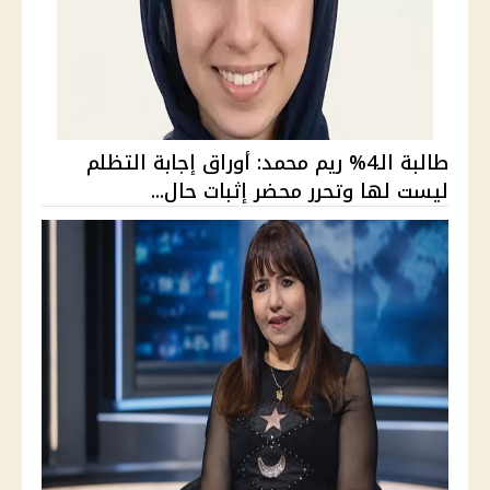
طالبة الـ4% ريم محمد: أوراق إجابة التظلم
ليست لها وتحرر محضر إثبات حال...