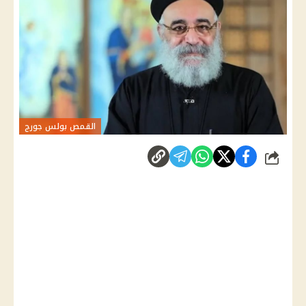
القمص بولس جورج
شارك