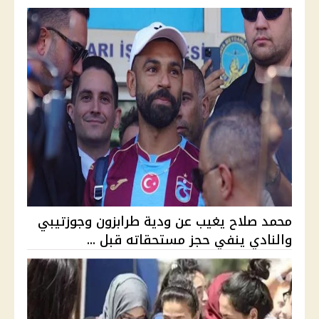
محمد صلاح يغيب عن ودية طرابزون وجوزتيبي
والنادي ينفي حجز مستحقاته قبل ...