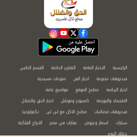
instagram
youtube
twitter
facebook
الرئيسية
الاخبار العامة
التقارير الخاصة
القسم الطبي
فيديوهات متنوعة
اخبار الفن
منوعات مسيحية
اخبار الرياضة
مطبخ الموقع
مواضيع عامة
الاقتصاد والبورصة
كمبيوتر وموبايل
اخبار الحق والضلال
فيديوهات فضائيات
مطبخ الاكل مع لى لى
تكنولوجيا
سيارات
اسعار وعروض
عقارات في مصر
الابراج الفلكية
حظك اليوم