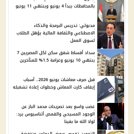
بالمحافظات يبدأ 4 يونيو وينتهي 11 يونيو
مدبولي: تدريس البرمجة والذكاء
الاصطناعي والثقافة المالية يؤهل الطلاب
لسوق العمل
سداد أقساط شقق سكن لكل المصريين 7
ينتهي 10 يونيو وغرامة 1.5% للمتأخرين
قبل صرف معاشات يونيو 2026.. أسباب
إيقاف كارت المعاش وخطوات إعادة تشغيله
غضب واسع بعد تصريحات محمد الباز عن
الوجود المسيحي والقمص أثناسيوس يرد:
لولا الله ما بقينا
التموين تفحص عروض الدواجن منخفضة