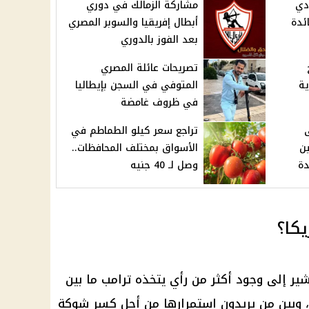
دي
مشاركة الزمالك في دوري
ئدة
أبطال إفريقيا والسوبر المصري
بعد الفوز بالدوري
تصريحات عائلة المصري
ة
المتوفي في السجن بإيطاليا
في ظروف غامضة
تراجع سعر كيلو الطماطم في
ن
الأسواق بمختلف المحافظات..
دة
وصل لـ 40 جنيه
يكا؟
شير إلى وجود أكثر من رأي يتخذه ترامب ما بين
، وبين من يريدون استمرارها من أجل كسر شوكة