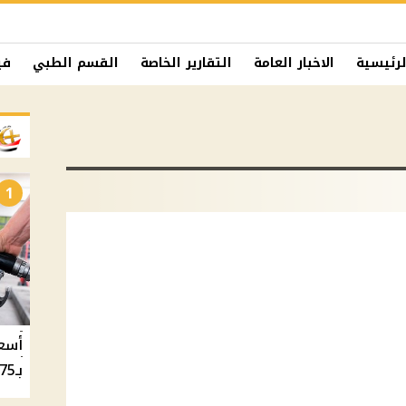
لرئيسية
الاخبار العامة
التقارير الخاصة
القسم الطبي
في
1
بـ20.75 جنيه والسولار بـ20.50 جنيه