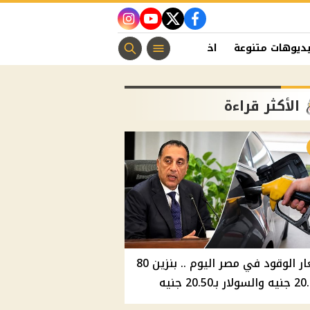
instagram
youtube
twitter
facebook
ديوهات متنوعة
اخبار الفن
منوعات مسيحية
اخبار الرياضة
الأكثر قراءة
أسعار الوقود في مصر اليوم .. بنزين 80