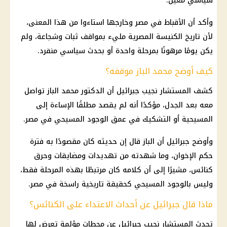
سياسي معين.
وأكد أن
الأقباط في مصر
وخارجها استاءوا من هذا المعنى،
لأن تاريخ
الكنيسة المصرية
مليء بمواقف ثبات وشجاعة، ولم
يكن يومًا مرهونًا بمرحلة واحدة أو بحدث سياسي منفرد.
كيف أوضح محمد الباز موقفه؟
كشف المستشار نجيب جبرائيل أن الدكتور
محمد الباز
تواصل
معه بعد الجدل، مؤكدًا أنه لم يقصد مطلقًا الإساءة إلى
المسيحية أو التشكيك في عمق
الوجود المسيحي في مصر
.
وأوضح جبرائيل أن الباز قال إن حديثه كان مقصودًا به فترة
حكم
الإخوان
، وما شهدته من تهديدات ومضايقات وحرق
كنائس
، مشيرًا إلى أن كلامه كان مرتبطًا بهذه المرحلة فقط،
وليس بالوجود المسيحي كحقيقة تاريخية راسخة في مصر.
ماذا قال جبرائيل عن أحداث الاعتداء على الكنائس؟
تحدث المستشار نجيب جبرائيل عن محطات مؤلمة تعرض لها