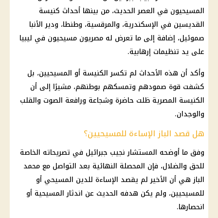
المسيحيون في العصر الحديث، من بينها أحداث
كنيسة
القديسين في
الإسكندرية
، والمرقسية، وطنطا، ودير الأنبا
صموئيل، إضافة إلى ما تعرض له مصريون مسيحيون في ليبيا
على يد تنظيمات إرهابية.
وأكد أن هذه الأحداث لم تكسر
الكنيسة
أو المسيحيين، بل
كشفت قوة صمودهم وتمسكهم بوطنهم، مشيرًا إلى أن
الكنيسة المصرية
ظلت حاضرة وشجاعة ورافعة الصوت والقلب
والوجدان.
هل قصد الباز الإساءة للمسيحيين؟
وفق ما أوضحه المستشار نجيب جبرائيل في تصريحاته الخاصة
للحق والضلال، فإن المحصلة النهائية بعد التواصل مع
محمد
الباز
هي أن الأخير لم يقصد الإساءة للدين المسيحي أو
للمسيحيين، ولم يكن هدفه الحديث عن اندثار المسيحية أو
انحصارها.