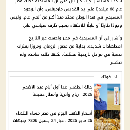
شدد
المستشار نجيب جبرائيل
على أن المسيحية دخلت مصر
عام 68 ميلاديًا على يد القديس مارمرقس، وأن الوجود
المسيحي في هذا الوطن ممتد منذ أكثر من ألفي عام، وليس
وجودًا طارئًا أو قابلًا للانتهاء بسبب ظرف سياسي عابر.
وأشار إلى أن المسيحية في مصر واجهت عبر التاريخ
اضطهادات شديدة، بداية من عصور الرومان، ومرورًا بفترات
صعبة في مراحل تاريخية مختلفة، لكنها ظلت صامدة ولم
تنكسر.
لا يفوتك
حالة الطقس غدا أول أيام عيد الأضحى
2026.. رياح وأتربة وأمطار خفيفة
أسعار الذهب اليوم في مصر مساء الثلاثاء
26 مايو 2026.. عيار 24 يسجل 7806 جنيهات