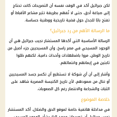
لكن جبرائيل أكد في الوقت نفسه أن التصريحات كانت تحتاج
إلى صياغة أدق، حتى لا تُفهم بطريقة تثير مشاعر الأقباط أو
تفتح بابًا للجدل حول
قضية
تاريخية ووطنية حساسة.
ما الرسالة الأهم من رد جبرائيل؟
الرسالة الأساسية التي أكدها المستشار نجيب جبرائيل هي أن
الوجود المسيحي في مصر
راسخ، وأن المسيحيين جزء أصيل من
تاريخ الوطن، مروا باضطهادات وأحداث دامية، لكنهم ظلوا
ثابتين في إيمانهم وانتمائهم.
وأشار إلى أن أي شوكة لا تستطيع أن تكسر جسد المسيحيين
أو تنال من صمودهم، لأن تاريخ
الكنيسة المصرية
شاهد على
الثبات والشجاعة والانتصار رغم كل الصعوبات.
خلاصة الموضوع
في مداخلة هاتفية خاصة لموقع
الحق والضلال
، أكد المستشار
نجيب جبرائيل أن
تصريحات محمد الباز
بشأن الوجود المسيحي