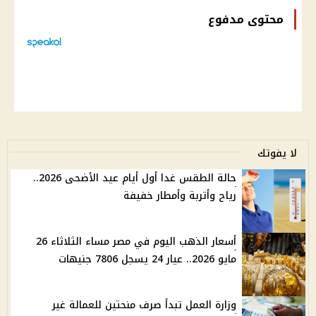
محتوى مدفوع
لا يفوتك
حالة الطقس غدا أول أيام عيد الأضحى 2026..
رياح وأتربة وأمطار خفيفة
أسعار الذهب اليوم في مصر مساء الثلاثاء 26
مايو 2026.. عيار 24 يسجل 7806 جنيهات
وزارة العمل تبدأ صرف منحتين للعمالة غير