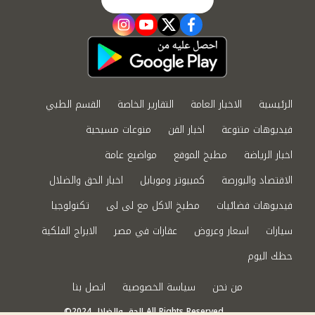
instagram
youtube
twitter
facebook
الرئيسية
الاخبار العامة
التقارير الخاصة
القسم الطبي
فيديوهات متنوعة
اخبار الفن
منوعات مسيحية
اخبار الرياضة
مطبخ الموقع
مواضيع عامة
الاقتصاد والبورصة
كمبيوتر وموبايل
اخبار الحق والضلال
فيديوهات فضائيات
مطبخ الاكل مع لى لى
تكنولوجيا
سيارات
اسعار وعروض
عقارات في مصر
الابراج الفلكية
حظك اليوم
من نحن
سياسة الخصوصية
اتصل بنا
©2024 الحق والضلال All Rights Reserved.