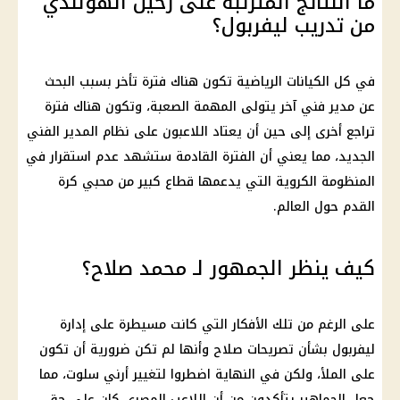
ما النتائج المترتبة على رحيل الهولندي
من تدريب ليفربول؟
في كل الكيانات الرياضية تكون هناك فترة تأخر بسبب البحث
عن مدير فني آخر يتولى المهمة الصعبة، وتكون هناك فترة
تراجع أخرى إلى حين أن يعتاد اللاعبون على نظام المدير الفني
الجديد، مما يعني أن الفترة القادمة ستشهد عدم استقرار في
المنظومة الكروية التي يدعمها قطاع كبير من محبي
كرة
القدم
حول العالم.
كيف ينظر الجمهور لـ محمد صلاح؟
على الرغم من تلك الأفكار التي كانت مسيطرة على إدارة
ليفربول
بشأن تصريحات صلاح وأنها لم تكن ضرورية أن تكون
على الملأ، ولكن في النهاية اضطروا لتغيير أرني سلوت، مما
جعل الجماهير يتأكدون من أن اللاعب المصري كان على حق