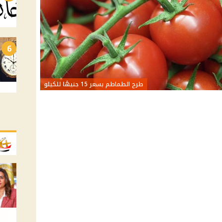
6
طرح الطماطم بسعر 15 جنيهًا للكيلو