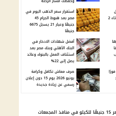
وحفظت مسار الرحلة
ل
استقرار سعر الذهب اليوم في
الجنيه المصري اليوم الثلاثاء 2
مصر بعد هبوط الجرام 45
جنيهًا وعيار 21 يسجل 6675
جنيهًا
ها
أفضل شهادات الادخار في
ا
البنك الأهلي وبنك مصر بعد
ب
استئناف العمل بالبنوك وعائد
يصل إلى 22%
ورًا
صرف معاش تكافل وكرامة
يونيو 2026 يوم 15 دون إعلان
رسمي عن زيادة جديدة
طرحت وزارة التموين الطماطم بسعر 15 جنيهًا للكيلو في منافذ المجمعات