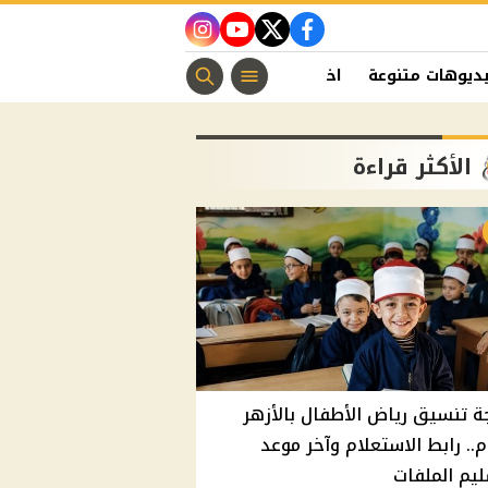
instagram
youtube
twitter
facebook
ديوهات متنوعة
اخبار الفن
منوعات مسيحية
اخبار الرياضة
الأكثر قراءة
ة تنسيق رياض الأطفال بالأزهر
م.. رابط الاستعلام وآخر موعد
يم الملفات