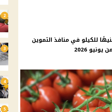
2
 الطماطم بسعر 15 جنيهًا للكيلو في منافذ التموين
ونيو 2026
3
4
5