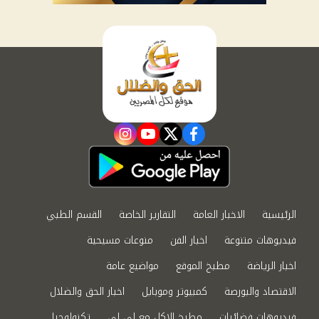
instagram
youtube
twitter
facebook
الرئيسية
الاخبار العامة
التقارير الخاصة
القسم الطبي
فيديوهات متنوعة
اخبار الفن
منوعات مسيحية
اخبار الرياضة
مطبخ الموقع
مواضيع عامة
الاقتصاد والبورصة
كمبيوتر وموبايل
اخبار الحق والضلال
فيديوهات فضائيات
مطبخ الاكل مع لى لى
تكنولوجيا