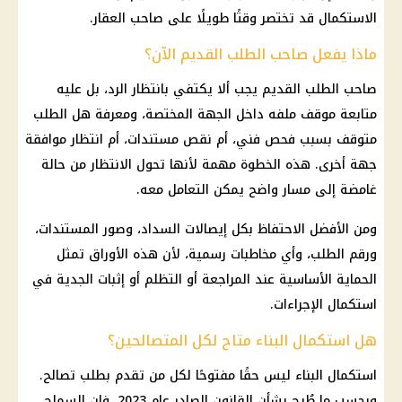
الاستكمال قد تختصر وقتًا طويلًا على صاحب العقار.
ماذا يفعل صاحب الطلب القديم الآن؟
صاحب الطلب القديم يجب ألا يكتفي بانتظار الرد، بل عليه
متابعة موقف ملفه داخل الجهة المختصة، ومعرفة هل الطلب
متوقف بسبب فحص فني، أم نقص مستندات، أم انتظار موافقة
جهة أخرى. هذه الخطوة مهمة لأنها تحول الانتظار من حالة
غامضة إلى مسار واضح يمكن التعامل معه.
ومن الأفضل الاحتفاظ بكل إيصالات السداد، وصور المستندات،
ورقم الطلب، وأي مخاطبات رسمية، لأن هذه الأوراق تمثل
الحماية الأساسية عند المراجعة أو التظلم أو إثبات الجدية في
استكمال الإجراءات.
هل استكمال البناء متاح لكل المتصالحين؟
استكمال البناء ليس حقًا مفتوحًا لكل من تقدم بطلب
تصالح
.
وبحسب ما طُرح بشأن القانون الصادر عام 2023، فإن السماح