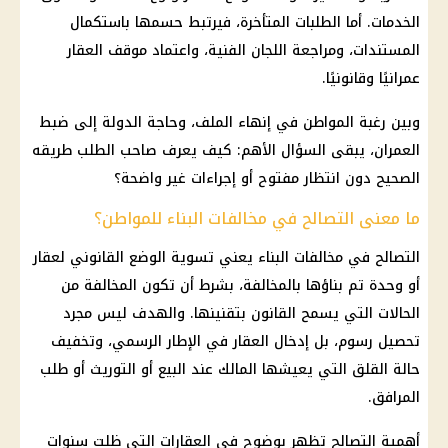
الخدمات. أما الطلبات المتأخرة، فيرتبط حسمها باستكمال
المستندات، ومراجعة اللجان الفنية، واعتماد موقف العقار
عمرانيًا وقانونيًا.
وبين رغبة المواطن في إنهاء الملف، وحاجة الدولة إلى ضبط
العمران، يبقى السؤال الأهم: كيف يعرف صاحب الطلب طريقه
الصحيح دون انتظار مفتوح أو إجراءات غير واضحة؟
ما معنى التصالح في مخالفات البناء للمواطن؟
التصالح في مخالفات البناء يعني تسوية الوضع القانوني لعقار
أو وحدة تم بناؤها بالمخالفة، بشرط أن تكون المخالفة من
الحالات التي يسمح القانون بتقنينها. والهدف ليس مجرد
تحصيل رسوم، بل إدخال العقار في الإطار الرسمي، وتخفيف
حالة القلق التي يعيشها المالك عند البيع أو التوريث أو طلب
المرافق.
أهمية التصالح تظهر بوضوح في العقارات التي ظلت سنوات