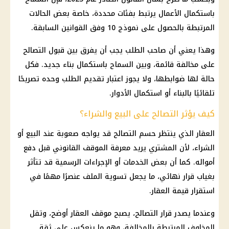
باستكمال الأعمال يرتبط بفئات محددة، خاصة بعض الحالات
المرتبطة بالحصول على
نموذج 10
وفق القوانين السابقة.
وهذا يعني أن صاحب الطلب يجب أن يفرق بين قبول التصالح
على مخالفة قائمة، وبين السماح باستكمال بناء جديد. فكل
حالة لها ضوابطها، ولا يجوز اعتبار تقديم الطلب وحده تصريحًا
تلقائيًا بالبناء أو استكمال الأدوار.
كيف يؤثر التصالح على البيع والشراء؟
العقار الذي ينتظر حسم التصالح قد يواجه صعوبة عند البيع أو
الشراء، لأن المشتري يريد معرفة الموقف القانوني قبل دفع
أمواله. كما أن بعض الخدمات أو الإجراءات الرسمية قد تتأثر
بغياب قرار نهائي، ما يجعل تسوية الملف عنصرًا مهمًا في
استقرار قيمة العقار.
وعندما يصدر قرار التصالح، يصبح موقف العقار أوضح، وتقل
المخاوف المرتبطة بالمخالفة، وهو ما ينعكس على ثقة