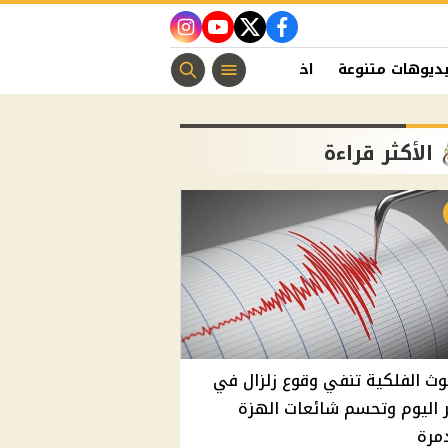
instagram
youtube
twitter
facebook
ديوهات متنوعة
اخبار الفن
منوعات مسيحية
اخبار الرياضة
الأكثر قراءة
وث الفلكية تنفي وقوع زلزال في
اليوم وتحسم شائعات الهزة
مرة