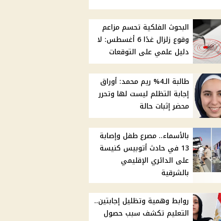
البحوث الفلكية تحسم مزاعم
وقوع زلزال غدًا 6 أغسطس: لا
دليل علمي على التوقعات
طالبة الـ4% ريم محمد: أوراق
إجابة التظلم ليست لها وتحرر
محضر إثبات حالة
بالأسماء.. مصرع طفل وإصابة
13 في حادث أتوبيس كنيسة
على الدائري الإقليمي
بالشرقية
روابط وهمية وتظليل إجابتين..
التعليم تكشف سبب حصول