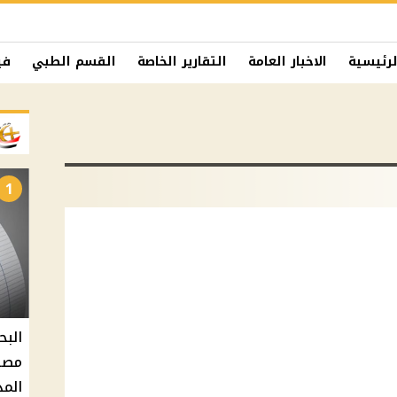
لرئيسية
الاخبار العامة
التقارير الخاصة
القسم الطبي
في
1
البح
مصر 
المد