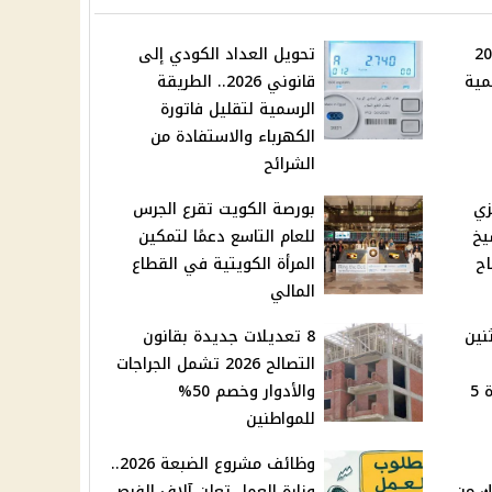
التموين 2026
تحويل العداد الكودي إلى
مية
قانوني 2026.. الطريقة
الرسمية لتقليل فاتورة
الكهرباء والاستفادة من
الشرائح
زي
بورصة الكويت تقرع الجرس
يخ
للعام التاسع دعمًا لتمكين
اح
المرأة الكويتية في القطاع
المالي
نين
8 تعديلات جديدة بقانون
التصالح 2026 تشمل الجراجات
العلامية بكفر الشيخ لمدة 5
والأدوار وخصم 50%
للمواطنين
وظائف مشروع الضبعة 2026..
حميك من
وزارة العمل تعلن آلاف الفرص