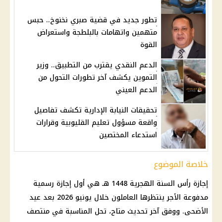
تطور جديد في قضية صبري نخنوخ.. حبس
متهمين واتهامات بالبلطجة واستعراض
القوة
الدعم النقدي يقترب من التطبيق.. وزير
التموين يكشف آخر تطورات التحول من
الدعم العيني
تحقيقات النيابة الإدارية تكشف تفاصيل
واقعة مسؤول تعليم القليوبية وقرارات
استدعاء المختصين
خلاصة الموضوع
إجازة رأس السنة الهجرية
1448 هـ هي أول
إجازة رسمية
مدفوعة الأجر
ينتظرها العاملون خلال يونيو 2026 بعد
عيد
الأضحى
. ووفق آخر تحديث متاح، تحل المناسبة في منتصف