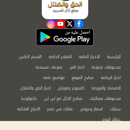
instagram
youtube
twitter
facebook
الرئيسية
الاخبار العامة
التقارير الخاصة
القسم الطبي
فيديوهات متنوعة
اخبار الفن
منوعات مسيحية
اخبار الرياضة
مطبخ الموقع
مواضيع عامة
الاقتصاد والبورصة
كمبيوتر وموبايل
اخبار الحق والضلال
فيديوهات فضائيات
مطبخ الاكل مع لى لى
تكنولوجيا
سيارات
اسعار وعروض
عقارات في مصر
الابراج الفلكية
حظك اليوم