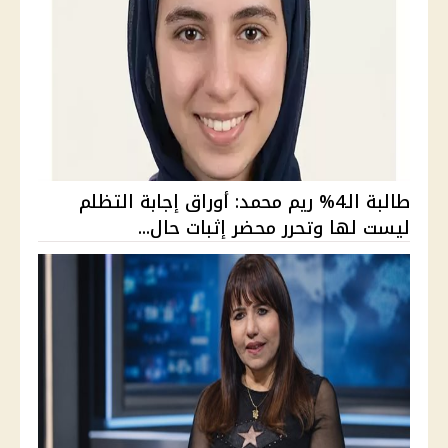
طالبة الـ4% ريم محمد: أوراق إجابة التظلم
ليست لها وتحرر محضر إثبات حال...