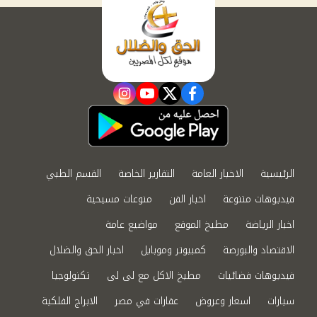
instagram
youtube
twitter
facebook
الرئيسية
الاخبار العامة
التقارير الخاصة
القسم الطبي
فيديوهات متنوعة
اخبار الفن
منوعات مسيحية
اخبار الرياضة
مطبخ الموقع
مواضيع عامة
الاقتصاد والبورصة
كمبيوتر وموبايل
اخبار الحق والضلال
فيديوهات فضائيات
مطبخ الاكل مع لى لى
تكنولوجيا
سيارات
اسعار وعروض
عقارات في مصر
الابراج الفلكية