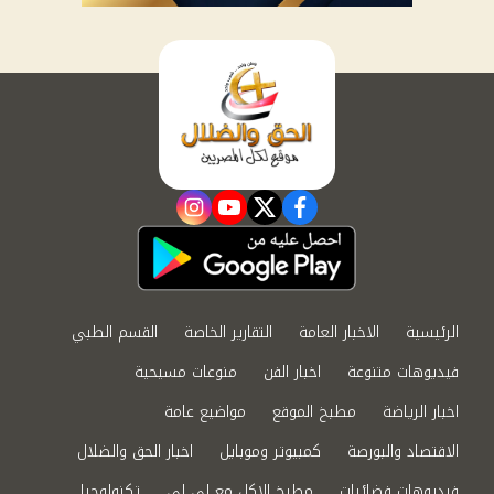
instagram
youtube
twitter
facebook
الرئيسية
الاخبار العامة
التقارير الخاصة
القسم الطبي
فيديوهات متنوعة
اخبار الفن
منوعات مسيحية
اخبار الرياضة
مطبخ الموقع
مواضيع عامة
الاقتصاد والبورصة
كمبيوتر وموبايل
اخبار الحق والضلال
فيديوهات فضائيات
مطبخ الاكل مع لى لى
تكنولوجيا