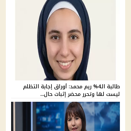
طالبة الـ4% ريم محمد: أوراق إجابة التظلم
ليست لها وتحرر محضر إثبات حال...