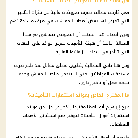
هل هناك مطالب بتعويض أصحاب المعاشات؟
نعم، طُرحت مطالب بصرف تعويضات مالية عن فترات التأخير
التي تعرض لها بعض أصحاب المعاشات في صرف مستحقاتهم.
ويرى أصحاب هذا المطلب أن التعويض يتماشى مع مبدأ
العدالة، خاصة أن هيئة التأمينات تفرض فوائد على الجهات
التي تتأخر في سداد التزاماتها المالية.
ومن هنا تأتي المطالبة بتطبيق منطق مماثل عند تأخر صرف
مستحقات المواطنين، حتى لا يتحمل صاحب
المعاش
وحده
نتيجة عطل أو تأخير إداري.
ما المقترح الخاص بعوائد استثمارات التأمينات؟
طرح إبراهيم أبو العطا مقترحًا بتخصيص جزء من عوائد
استثمارات أموال
التأمينات
لتوفير دعم استثنائي لأصحاب
المعاشات
.
وأوضح أن أموال
التأمينات
ليست سيولة نقدية متاحة بالكامل،