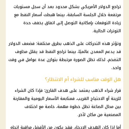
تراجع الدولار
الأمريكي بشكل محدود بعد أن سجل مستويات
مرتفعة خلال الجلسة السابقة، بينما هبطت أسعار النفط مع
زيادة التوقعات بإمكانية التوصل إلى اتفاق يخفف حدة
التوترات الحالية.
وتؤثر هذه التحركات على
الذهب
بطرق مختلفة؛ فضعف الدولار
قد يدعم المعدن عالميًا، بينما تراجع النفط قد يقلل مخاوف
التضخم، لذلك تظل الصورة مرتبطة بتوازن عدة عوامل في وقت
واحد.
هل الوقت مناسب للشراء أم الانتظار؟
قرار
شراء الذهب
يعتمد على هدف القارئ؛ فإذا كان الشراء
للزينة أو الاحتياج القريب، فمتابعة الأسعار اليومية والمقارنة
بين محال الصاغة تظل خطوة مهمة، خاصة مع اختلاف
المصنعية من مكان لآخر.
أما إذا كان الهدف
الادخار
، فقد يكون من الأفضل مراقبة اتجاه