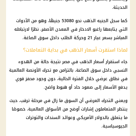
الحديثة.
كما سجل
الجنيه الذهب
نحو 53080 جنيهًا، وهو من الأدوات
التي يتابعها راغبو
الادخار
في المعدن الأصفر، نظرًا لارتباطه
المباشر بسعر
عيار 21
وحركة الطلب داخل
سوق الصاغة
.
لماذا استقرت أسعار الذهب في بداية التعاملات؟
جاء استقرار
أسعار الذهب في مصر
نتيجة حالة من الهدوء
النسبي داخل
سوق الصاغة
، بالتزامن مع تحرك الأونصة العالمية
في نطاق عرضي خلال الفترة الحالية، دون وجود محفز قوي
يدفع الأسعار إلى صعود حاد أو هبوط واضح.
ويعني التحرك العرضي أن السوق ما زال في مرحلة ترقب، حيث
ينتظر المتعاملون إشارات أوضح من الأسواق العالمية، خصوصًا
ما يتعلق بالدولار الأمريكي وعوائد السندات والتوترات
الجيوسياسية.