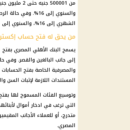
من 500001 جنيه حتى 2 مليون جنيه، فيصل
الشهري إلى 16%، والسنوي إلى 17%.
من يحق له فتح حساب إكسترا 
يسمح
البنك الأهلي المصري
بفتح ا
إلى جانب البالغين والقصر. وفي حا
والمصرفية الخاصة بفتح الحسابات ت
المستندات اللازمة لإثبات السن وال
وتوسيع الفئات المسموح لها بفتح ا
التي ترغب في ادخار أموال لأبنائها
متدرج، أو للعملاء الأجانب المقيم
المصري.