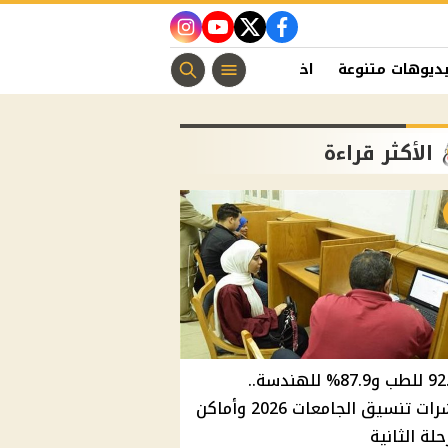
instagram
youtube
twitter
facebook
ديوهات متنوعة
اخبار الفن
منوعات مسيحية
اخبار الرياضة
الأكثر قراءة
92.8% للطب و87.9% للهندسة..
مؤشرات تنسيق الجامعات 2026 وأماكن
حلة الثانية