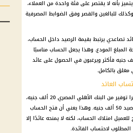
تميز بأنه لا يقتصر على فئة واحدة من العملاء،
 وكذلك للبالغين والقصر وفق الضوابط المصرفية
د تصاعدي يرتبط بقيمة الرصيد داخل الحساب،
ة المبلغ المودع. وهذا يجعل الحساب مناسبًا
يملكون مدخرات تبدأ من 50 ألف جنيه فأكثر ويرغبون في الحصول على عائد
مغلق بالكامل.
تساب العائد
را توفير من
البنك الأهلي المصري
20 ألف جنيه،
لكن احتساب العائد لا يبدأ إلا من رصيد 50 ألف جنيه. وهذا يعني أن فتح الحساب
يه قد يتيح للعميل امتلاك الحساب، لكنه لا يمنحه عائدًا إلا
ى المطلوب لاحتساب
الفائدة
.