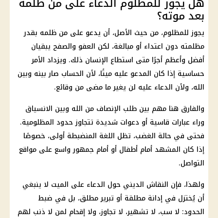
هل يجوز للمظلوم الدعاء على من ظلمه
بعد موته؟
يجوز للمظلوم، من حيث الأصل، أن يدعو على من ظلمه بقدر
مظلمته دون اعتداء أو مبالغة، لكن العفو والصفح يبقيان
أفضل وأعظم أجرًا متى استطاع الإنسان ذلك. ويزداد الأمر
حساسية إذا كان المدعو عليه ميتًا، لأن الحساب صار بينه وبين
الله، ولأن الدعاء عليه لن يغير ما مضى من وقائع.
والفارق هنا مهم بين طلب الإنصاف من الله وبين الانسياق
وراء عبارات قاسية أو دعوات شديدة تتجاوز حدود المظلومية.
فحتى في حالة الغضب، تظل اللغة المنضبطة أولى، خصوصًا
إذا كان المشهد أمام أطفال أو أمام جمهور واسع على مواقع
التواصل.
ولهذا، فإن النقاش الديني حول الدعاء على الميت لا ينبغي
أن يُختزل في إدانة مطلقة أو تبرير مطلق، بل في ضبط
الحدود: لا سب، لا تشهير، لا تجاوز، ولا إقحام لمن لا ذنب لهم