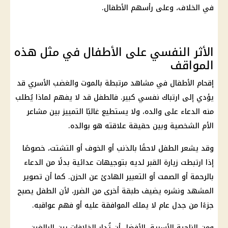
في الخلاف، وعلى رأسهم الأطفال.
الأثر النفسي على الأطفال في مثل هذه
المواقف
إقحام الأطفال في مشاهد مرتبطة بالموت والغضب الأسري قد
يؤدي إلى ارتباك نفسي كبير. فالطفل قد لا يفهم لماذا يُطلب
منه الدعاء على والده، ولا يستطيع غالبًا التمييز بين مشاعر
الأم الشخصية وبين حقيقة علاقته هو بوالده.
وقد يشعر الطفل لاحقًا بالذنب أو الخوف أو التشتت، خصوصًا
إذا ارتبطت زيارة القبر لديه بتوجيهات عدائية بدلًا من الدعاء
بالرحمة أو الصمت أو التعبير الهادئ عن الحزن. كما أن تصوير
المشهد ونشره يضيف طبقة أخرى من الضرر، لأن الطفل يصبح
جزءًا من جدل عام لا يملك الموافقة عليه أو فهم عواقبه.
ومن الناحية الأسرية، الأفضل أن تُدار الخلافات بين البالغين