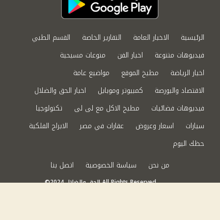
الرئيسية
الاخبار العامة
التقارير الخاصة
القسم الطبي
فيديوهات متنوعة
اخبار الفن
منوعات مسيحية
اخبار الرياضة
مطبخ الموقع
مواضيع عامة
الاقتصاد والبورصة
كمبيوتر وموبايل
اخبار الحق والضلال
فيديوهات فضائيات
مطبخ الاكل مع لى لى
تكنولوجيا
سيارات
اسعار وعروض
عقارات في مصر
الابراج الفلكية
حظك اليوم
من نحن
سياسة الخصوصية
اتصل بنا
©2024 الحق والضلال All Rights Reserved.
Powered by