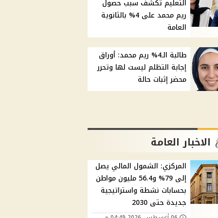
التعليم تكشف سبب حصول
ريم محمد على 4% بالثانوية
العامة
طالبة الـ4% ريم محمد: أوراق
إجابة التظلم ليست لها وتحرر
محضر إثبات حالة
الاخبار العامة
المركزي: الشمول المالي يصل
إلى 79% و56.4 مليون مواطن
بحسابات نشطة واستراتيجية
جديدة حتى 2030
06 أغسطس, 2026 04:49 م