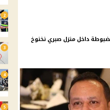
2
مضبوطة داخل منزل صبري نخنوخ
3
4
5