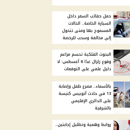
حمل حقائب السفر داخل
السيارة الخاصة.. الحالات
المسموح بها ومتى تتحول
إلى مخالفة وسحب للرخصة
البحوث الفلكية تحسم مزاعم
وقوع زلزال غدًا 6 أغسطس: لا
دليل علمي على التوقعات
بالأسماء.. مصرع طفل وإصابة
13 في حادث أتوبيس كنيسة
على الدائري الإقليمي
بالشرقية
روابط وهمية وتظليل إجابتين..