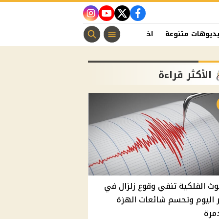
instagram
youtube
twitter
facebook
ديوهات متنوعة
اخبار الفن
منوعات مسيحية
اخبار الرياضة
الأكثر قراءة
وث الفلكية تنفي وقوع زلزال في
اليوم وتحسم شائعات الهزة
مرة