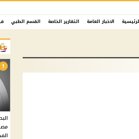
لرئيسية
الاخبار العامة
التقارير الخاصة
القسم الطبي
في
1
البح
مصر 
المد