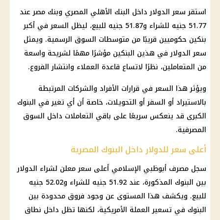
استقر
سعر الدولار داخل البنك الأهلي
المصري وبنك مصر عند
51.77 جنيه للشراء و51.87 جنيه للبيع، ليظل السعر في أكبر
بنكين حكوميين قريبًا من متوسطات السوق الرسمية. ويمثل
سعر الدولار
في هذين البنكين مؤشرًا مهمًا لشريحة واسعة
من المتعاملين، نظرًا لاتساع قاعدة العملاء وانتشار الفروع.
ويؤثر هذا السعر في قرارات الأفراد والشركات المرتبطة
بالاستيراد أو السفر أو التحويلات، خاصة أن أي تغير في
البنوك
الكبرى قد ينعكس سريعًا على باقي التعاملات داخل السوق
المصرفية.
أعلى سعر للدولار داخل البنوك المصرية
سجل مصرف أبوظبي الإسلامي أعلى سعر معلن لشراء الدولار
بين
البنوك
المذكورة، عند 51.92 جنيه للشراء و52.02 جنيه
للبيع. ويكشف هذا المستوى عن وجود فروق محدودة بين
البنوك
في تسعير العملة الأمريكية، لكنها تظل داخل نطاق