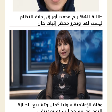
طالبة الـ4% ريم محمد: أوراق إجابة التظلم
ليست لها وتحرر محضر إثبات حال...
وفاة الإعلامية سونيا كمال وتشييع الجنازة
اليوم من مسجد السلام بمدينة ن...