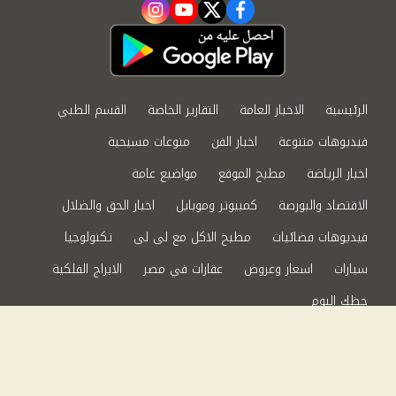
instagram
youtube
twitter
facebook
الرئيسية
الاخبار العامة
التقارير الخاصة
القسم الطبي
فيديوهات متنوعة
اخبار الفن
منوعات مسيحية
اخبار الرياضة
مطبخ الموقع
مواضيع عامة
الاقتصاد والبورصة
كمبيوتر وموبايل
اخبار الحق والضلال
فيديوهات فضائيات
مطبخ الاكل مع لى لى
تكنولوجيا
سيارات
اسعار وعروض
عقارات في مصر
الابراج الفلكية
حظك اليوم
من نحن
سياسة الخصوصية
اتصل بنا
©2024 الحق والضلال All Rights Reserved.
Powered by