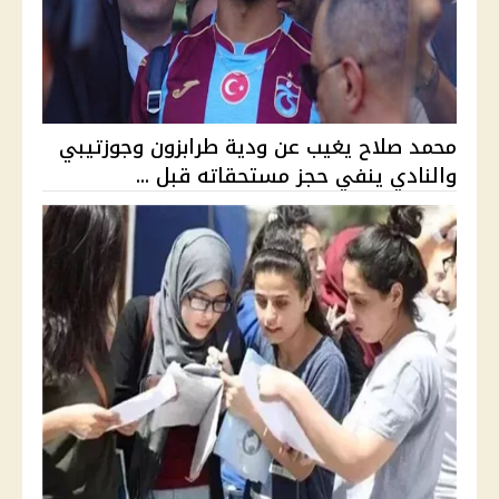
محمد صلاح يغيب عن ودية طرابزون وجوزتيبي
والنادي ينفي حجز مستحقاته قبل ...