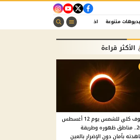
instagram
youtube
twitter
facebook
ديوهات متنوعة
اخبار الفن
منوعات مسيحية
اخبار الرياضة
الأكثر قراءة
كسوف كلي للشمس يوم 12 أغسطس
2026.. مناطق ظهوره وطريقة
دته بأمان دون الإضرار بالعين