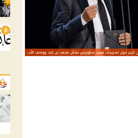
6
 كبير حول تصريحات نجيب ساويرس بشأن محمد بن زايد ووصف الأب