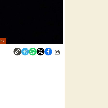
جدل
شارك