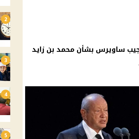
2
جيب ساويرس بشأن محمد بن زايد
3
4
5