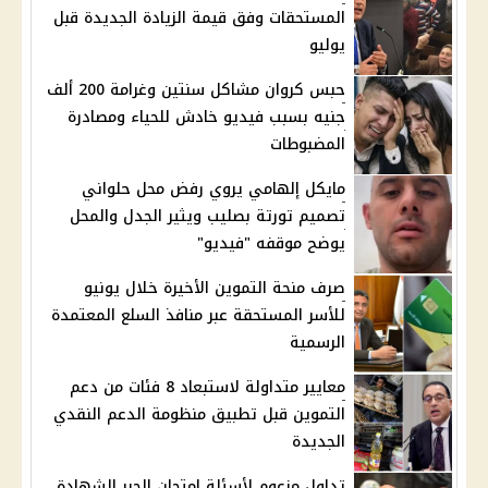
المستحقات وفق قيمة الزيادة الجديدة قبل
يوليو
حبس كروان مشاكل سنتين وغرامة 200 ألف
جنيه بسبب فيديو خادش للحياء ومصادرة
المضبوطات
مايكل إلهامي يروي رفض محل حلواني
تصميم تورتة بصليب ويثير الجدل والمحل
يوضح موقفه "فيديو"
صرف منحة التموين الأخيرة خلال يونيو
للأسر المستحقة عبر منافذ السلع المعتمدة
الرسمية
معايير متداولة لاستبعاد 8 فئات من دعم
التموين قبل تطبيق منظومة الدعم النقدي
الجديدة
تداول مزعوم لأسئلة امتحان الجبر الشهادة