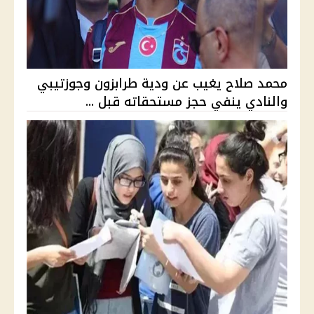
محمد صلاح يغيب عن ودية طرابزون وجوزتيبي
والنادي ينفي حجز مستحقاته قبل ...