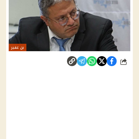
بن غفير
شارك