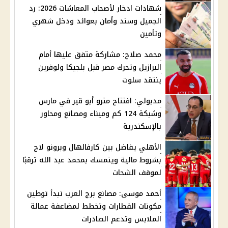
شهادات ادخار لأصحاب المعاشات 2026: رد
الجميل وسند وأمان بعوائد ودخل شهري
وتأمين
محمد صلاح: مشاركة متفق عليها أمام
البرازيل وتحرك مصر قبل بلجيكا ولوفرين
ينتقد سلوت
مدبولي: افتتاح مترو أبو قير في مارس
وشبكة 124 كم وميناء ومصانع ومحاور
بالإسكندرية
الأهلي يفاضل بين كارفالهال وبرونو لاج
بشروط مالية ويتمسك بمحمد عبد الله ترقبًا
لموقف الشحات
أحمد موسى: مصانع برج العرب تبدأ توطين
مكونات القطارات وتخطط لمضاعفة عمالة
الملابس وتدعم الصادرات