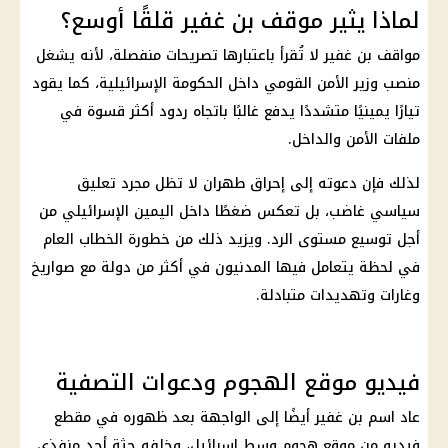
لماذا يثير موقف بن غفير قلقًا أوسع؟
مواقف بن غفير لا تُقرأ باعتبارها تصريحات منفصلة، لأنه يشغل
منصب وزير الأمن القومي داخل الحكومة الإسرائيلية، كما يقود
تيارًا يمينيًا متشددًا يدفع غالبًا باتجاه ردود أكثر قسوة في
ملفات الأمن والداخل.
لذلك فإن دعوته إلى إحراق طهران لا تظل مجرد تعليق
سياسي غاضب، بل تعكس ضغطًا داخل اليمين الإسرائيلي من
أجل توسيع مستوى الرد. ويزيد ذلك من خطورة الخطاب العام
في لحظة يتعامل فيها المدنيون في أكثر من دولة مع صواريخ
وغارات وتهديدات متبادلة.
فيديو موقع الهجوم ودعوات التصفية
عاد اسم بن غفير أيضًا إلى الواجهة بعد ظهوره في مقطع
فيديو من موقع هجوم وسط إسرائيل، وخلفه جثة أحد منفذي