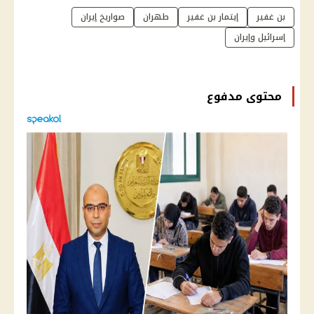
بن غفير
إيتمار بن غفير
طهران
صواريخ إيران
إسرائيل وإيران
محتوى مدفوع