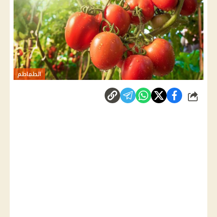
الطماطم
شارك