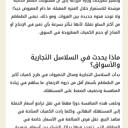
وتشير تصريحات وزارة الزراعة إلى أن مستويات السعر الحالية
مرشحة للاستمرار خلال الفترة المقبلة، ما دام المعروض جيدًا
ولا توجد فجوة جديدة بين العروات. ومع ذلك، تبقى الطماطم
من أكثر السلع تقلبًا، لأنها تتأثر بسرعة بأي تغير في الإنتاج أو
المناخ أو حجم الكميات المطروحة في السوق.
ماذا يحدث في السلاسل التجارية
والأسواق؟
بدأت السلاسل التجارية ومحال الخضروات في طرح كميات أكبر
من الطماطم بأسعار أقل من ذروة الارتفاع، ما ساهم في زيادة
المنافسة وتخفيف الضغط على المستهلك.
وتلعب هذه المنافسة دورًا مهمًا في نقل تراجع أسعار الجملة
إلى المستهلك النهائي. وكلما زادت الكميات المتاحة في
منافذ البيع، تقل فرص المبالغة في الأسعار، خاصة في
المناطق التي تتعدد فيها بدائل الشراء بين أسواق شعبية