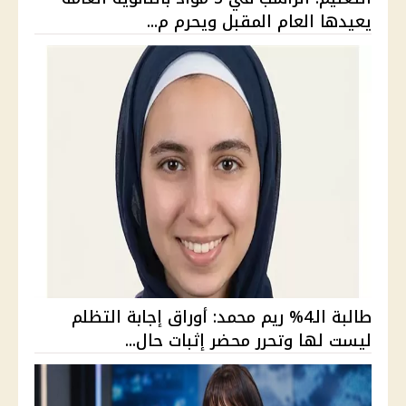
يعيدها العام المقبل ويحرم م...
طالبة الـ4% ريم محمد: أوراق إجابة التظلم
ليست لها وتحرر محضر إثبات حال...