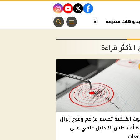
instagram
youtube
twitter
facebook
ديوهات متنوعة
اخبار الفن
منوعات مسيحية
اخبار الرياضة
الأكثر قراءة
وث الفلكية تحسم مزاعم وقوع زلزال
غدًا 6 أغسطس: لا دليل علمي على
قعات