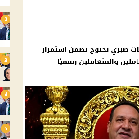
2
كات صبري نخنوخ تضمن استمرار
ملين والمتعاملين رسميًا
3
4
5