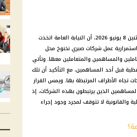
أكد مصدر قضائي مسؤول، يوم الإثنين 8 يونيو 2026، أن النيابة العامة اتخذت
ن استمرارية عمل شركات صبري نخنوخ محل
املين والمساهمين والمتعاملين معها. وتأتي
حفظية قبل أحد المساهمين، مع التأكيد أن تلك
ركات تجاه الأطراف المرتبطة بها. ويمس القرار
المساهمين الذين يرتبطون بهذه الشركات، إذ
ة والقانونية لا تتوقف لمجرد وجود إجراء
مة؟