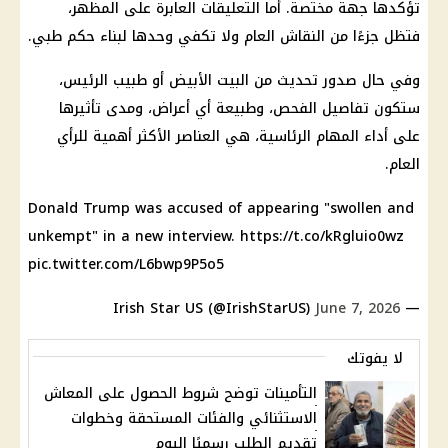
تؤكدها جهة مختصة. أما التعليقات العابرة على المظهر،
فتظل جزءًا من النقاش العام ولا تكفي وحدها لبناء حكم طبي.
وفي حال صدور تحديث من البيت الأبيض أو طبيب الرئيس،
ستكون تفاصيل الفحص، وطبيعة أي أعراض، ومدى تأثيرها
على أداء المهام الرئاسية، هي العناصر الأكثر أهمية للرأي
العام.
Donald Trump was accused of appearing "swollen and
unkempt" in a new interview.
https://t.co/kRgluio0wz
pic.twitter.com/L6bwp9P5o5
June 7, 2026
— Irish Star US (@IrishStarUS)
لا يفوتك
التأمينات توضح شروط الحصول على المعاش
الاستثنائي والفئات المستحقة وخطوات
تقديم الطلب رسميًا اليوم