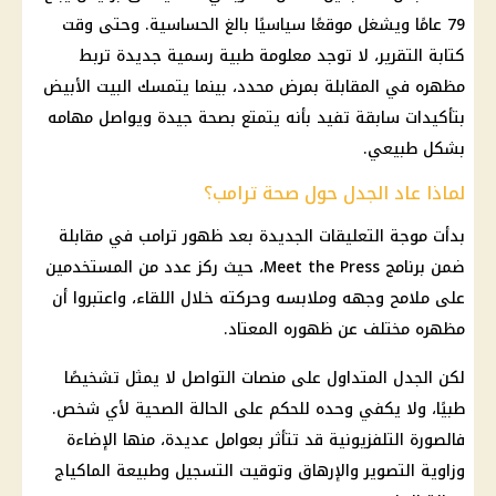
79 عامًا ويشغل موقعًا سياسيًا بالغ الحساسية. وحتى وقت
كتابة التقرير، لا توجد معلومة طبية رسمية جديدة تربط
مظهره في المقابلة بمرض محدد، بينما يتمسك البيت الأبيض
بتأكيدات سابقة تفيد بأنه يتمتع بصحة جيدة ويواصل مهامه
بشكل طبيعي.
لماذا عاد الجدل حول صحة ترامب؟
بدأت موجة التعليقات الجديدة بعد ظهور ترامب في مقابلة
ضمن برنامج Meet the Press، حيث ركز عدد من المستخدمين
على ملامح وجهه وملابسه وحركته خلال اللقاء، واعتبروا أن
مظهره مختلف عن ظهوره المعتاد.
لكن الجدل المتداول على منصات التواصل لا يمثل تشخيصًا
طبيًا، ولا يكفي وحده للحكم على الحالة الصحية لأي شخص.
فالصورة التلفزيونية قد تتأثر بعوامل عديدة، منها الإضاءة
وزاوية التصوير والإرهاق وتوقيت التسجيل وطبيعة الماكياج