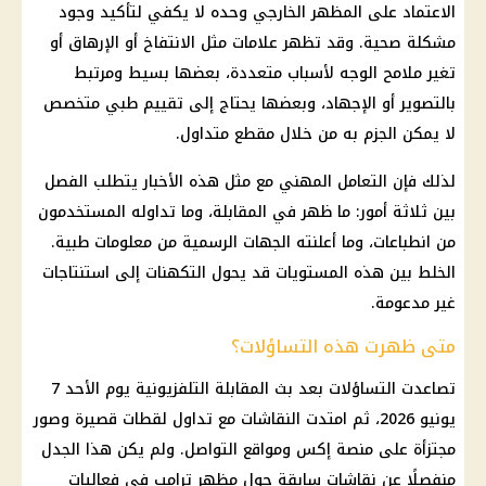
الاعتماد على المظهر الخارجي وحده لا يكفي لتأكيد وجود
مشكلة صحية. وقد تظهر علامات مثل الانتفاخ أو الإرهاق أو
تغير ملامح الوجه لأسباب متعددة، بعضها بسيط ومرتبط
بالتصوير أو الإجهاد، وبعضها يحتاج إلى تقييم طبي متخصص
لا يمكن الجزم به من خلال مقطع متداول.
لذلك فإن التعامل المهني مع مثل هذه الأخبار يتطلب الفصل
بين ثلاثة أمور: ما ظهر في المقابلة، وما تداوله المستخدمون
من انطباعات، وما أعلنته الجهات الرسمية من معلومات طبية.
الخلط بين هذه المستويات قد يحول التكهنات إلى استنتاجات
غير مدعومة.
متى ظهرت هذه التساؤلات؟
تصاعدت التساؤلات بعد بث المقابلة التلفزيونية يوم الأحد 7
يونيو 2026، ثم امتدت النقاشات مع تداول لقطات قصيرة وصور
مجتزأة على منصة إكس ومواقع التواصل. ولم يكن هذا الجدل
منفصلًا عن نقاشات سابقة حول مظهر ترامب في فعاليات