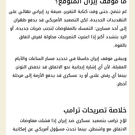
ما موقف إيران المتوقع؟
لم تتضح، حتى وقت كتابة التقرير، صيغة رد إيراني نهائي على
التهديدات الجديدة، لكن التصعيد الأمريكي قد يدفع طهران
إلى أحد مسارين: التمسك بالمفاوضات لتجنب ضربات جديدة، أو
الرد بتشدد أكبر إذا اعتبرت التصريحات محاولة لفرض اتفاق
بالقوة.
ويبقى موقف إيران حاسمًا في تحديد مسار الساعات والأيام
المقبلة، لأن أي إشارة إيجابية نحو الاتفاق قد تخفض التوتر،
بينما أي رفض علني أو رد عسكري قد يدفع الأزمة إلى مرحلة
أخطر.
خلاصة تصريحات ترامب
لوّح
ترامب
بتصعيد عسكري ضد
إيران
إذا فشلت مفاوضات
الاتفاق مع واشنطن، بينما تحدث مسؤول أمريكي عن إمكانية