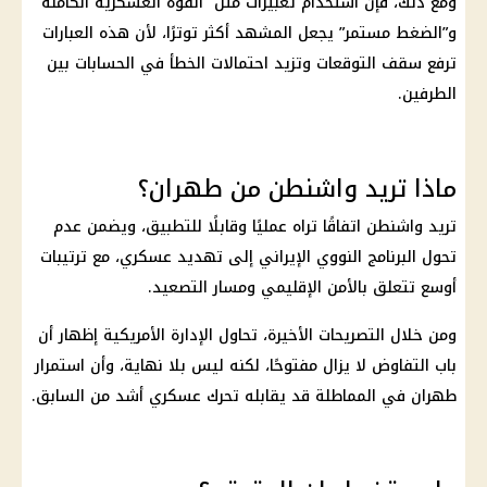
ومع ذلك، فإن استخدام تعبيرات مثل “القوة العسكرية الكاملة”
و”الضغط مستمر” يجعل المشهد أكثر توترًا، لأن هذه العبارات
ترفع سقف التوقعات وتزيد احتمالات الخطأ في الحسابات بين
الطرفين.
ماذا تريد واشنطن من طهران؟
تريد واشنطن اتفاقًا تراه عمليًا وقابلًا للتطبيق، ويضمن عدم
تحول البرنامج النووي الإيراني إلى تهديد عسكري، مع ترتيبات
أوسع تتعلق بالأمن الإقليمي ومسار التصعيد.
ومن خلال التصريحات الأخيرة، تحاول الإدارة الأمريكية إظهار أن
باب التفاوض لا يزال مفتوحًا، لكنه ليس بلا نهاية، وأن استمرار
طهران في المماطلة قد يقابله تحرك عسكري أشد من السابق.