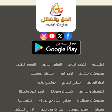
instagram
youtube
twitter
facebook
الرئيسية
الاخبار العامة
التقارير الخاصة
القسم الطبي
فيديوهات متنوعة
اخبار الفن
منوعات مسيحية
اخبار الرياضة
مطبخ الموقع
مواضيع عامة
الاقتصاد والبورصة
كمبيوتر وموبايل
اخبار الحق والضلال
فيديوهات فضائيات
مطبخ الاكل مع لى لى
تكنولوجيا
سيارات
اسعار وعروض
عقارات في مصر
الابراج الفلكية