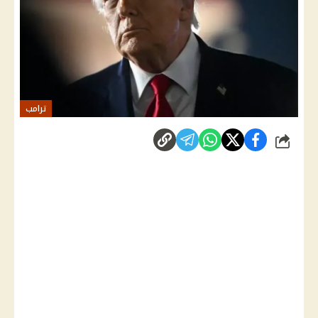
ترامب
شارك