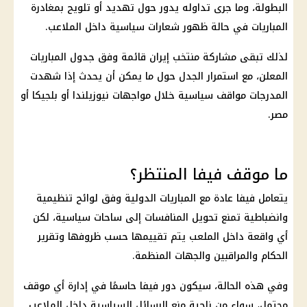
البطولة، وما جرى تداوله يدور حول تهديد أو تلويح بمغادرة
المباريات في حالة ظهور شعارات سياسية داخل الملاعب.
لذلك تبقى مشاركة منتخب
إيران
قائمة وفق جدول المباريات
المعلن، مع استمرار الجدل حول ما يمكن أن يحدث إذا شهدت
المدرجات مواقف سياسية خلال مواجهات نيوزيلندا أو بلجيكا أو
مصر.
ما موقف فيفا المنتظر؟
يتعامل
فيفا
عادة مع المباريات الدولية وفق لوائح تنظيمية
وانضباطية تمنع تحويل المنافسات إلى ساحات سياسية، لكن
أي واقعة داخل الملعب يتم تقييمها حسب ظروفها وتقرير
الحكام والمراقبين والجهات المنظمة.
وفي هذه الحالة، سيكون دور
فيفا
حاسمًا في إدارة أي موقف
محتمل، سواء من ناحية منع الرسائل السياسية داخل الملاعب