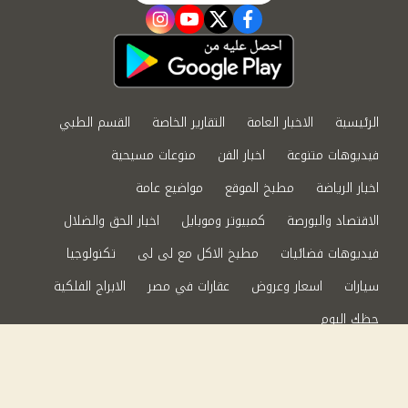
instagram
youtube
twitter
facebook
الرئيسية
الاخبار العامة
التقارير الخاصة
القسم الطبي
فيديوهات متنوعة
اخبار الفن
منوعات مسيحية
اخبار الرياضة
مطبخ الموقع
مواضيع عامة
الاقتصاد والبورصة
كمبيوتر وموبايل
اخبار الحق والضلال
فيديوهات فضائيات
مطبخ الاكل مع لى لى
تكنولوجيا
سيارات
اسعار وعروض
عقارات في مصر
الابراج الفلكية
حظك اليوم
من نحن
سياسة الخصوصية
اتصل بنا
©2024 الحق والضلال All Rights Reserved.