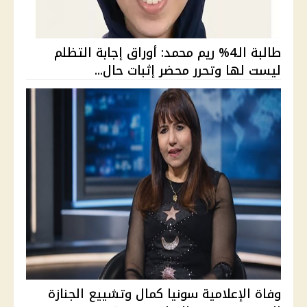
طالبة الـ4% ريم محمد: أوراق إجابة التظلم
ليست لها وتحرر محضر إثبات حال...
وفاة الإعلامية سونيا كمال وتشييع الجنازة