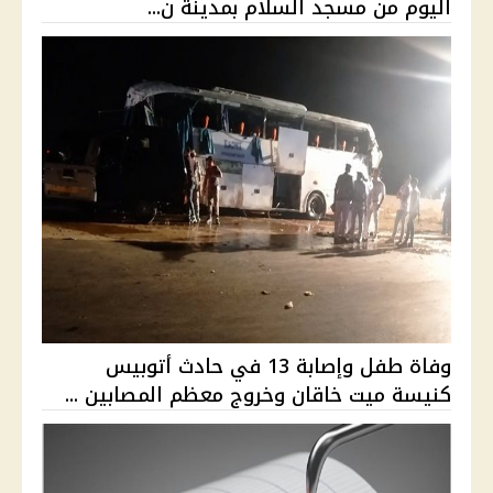
اليوم من مسجد السلام بمدينة ن...
وفاة طفل وإصابة 13 في حادث أتوبيس
كنيسة ميت خاقان وخروج معظم المصابين ...