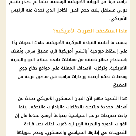
ترامب
جزءًا من الرواية الأمريكية الرسمية، بينما لم يصدر تقييم
دولي مستقل يثبت حجم الضرر الكامل الذي تحدث عنه
الرئيس
الأمريكي
.
ماذا استهدفت الضربات الأمريكية؟
بحسب ما أعلنته القيادة المركزية الأمريكية، جاءت الضربات ردًا
على إسقاط مروحية أباتشي أمريكية قرب
مضيق هرمز
، ونُفذت
باستخدام ذخائر دقيقة من مقاتلات تابعة لسلاح الجو والبحرية
الأمريكية. وتركزت الأهداف المعلنة على مواقع دفاع جوي
ومحطات تحكم أرضية ورادارات مراقبة في مناطق قريبة من
المضيق.
هذا التحديد مهم لأن البيان العسكري الأمريكي تحدث عن
أهداف محددة مرتبطة بالدفاعات والرادارات والتحكم، بينما
جاءت
تصريحات ترامب السياسية
بصياغة أوسع، عندما قال إن
القوات الجوية والبحرية الإيرانية دُمرت. لذلك يجب قراءة
التصريحات في إطارها السياسي والعسكري، وعدم تحويلها