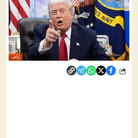
ترامب
شارك