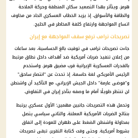
هرمز
. ويتأثر بهذا التصعيد سكان المنطقة وحركة الملاحة
والطاقة والأسواق، إذ يزيد الخطاب العسكري الحاد من مخاوف
اتساع المواجهة وارتفاع كلفة المخاطر في
الخليج
.
تصريحات ترامب ترفع سقف المواجهة مع إيران
جاءت تصريحات
ترامب
في توقيت بالغ الحساسية، بعد ساعات
من إعلان تنفيذ ضربات أمريكية ضد أهداف داخل نطاق مرتبط
بالقدرات العسكرية الإيرانية قرب
مضيق هرمز
. واستخدم
الرئيس الأمريكي
لغة حاسمة، إذ تحدث عن "انتصار ساحق"
و"فوضى عارمة" داخل الجيش الإيراني، مع التأكيد أن واشنطن
لن تنتظر طويلًا أمام ما وصفه بتأخر
إيران
في التفاوض.
وتحمل هذه التصريحات جانبين مهمين؛ الأول عسكري يرتبط
بنتائج الضربات الأمريكية المعلنة، والثاني سياسي يتصل
بمحاولة واشنطن الضغط على
طهران
للعودة إلى اتفاق
بشروط أمريكية. وحتى وقت كتابة التقرير، تبقى تصريحات