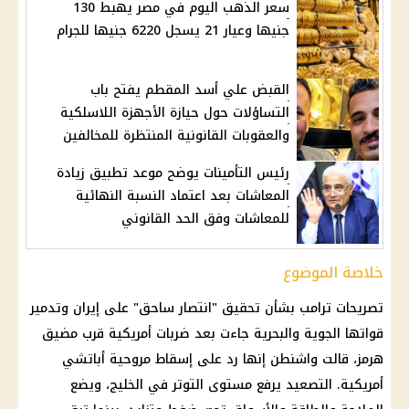
سعر الذهب اليوم في مصر يهبط 130
جنيها وعيار 21 يسجل 6220 جنيها للجرام
القبض علي أسد المقطم يفتح باب
التساؤلات حول حيازة الأجهزة اللاسلكية
والعقوبات القانونية المنتظرة للمخالفين
رئيس التأمينات يوضح موعد تطبيق زيادة
المعاشات بعد اعتماد النسبة النهائية
للمعاشات وفق الحد القانوني
خلاصة الموضوع
تصريحات
ترامب
بشأن تحقيق "انتصار ساحق" على
إيران
وتدمير
قواتها الجوية والبحرية جاءت بعد ضربات أمريكية قرب
مضيق
هرمز
، قالت واشنطن إنها رد على إسقاط مروحية أباتشي
أمريكية. التصعيد يرفع مستوى التوتر في
الخليج
، ويضع