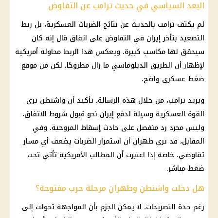
البعد السياسي في حديث ترامب عن التفاوض
لم يكتف
ترامب
بالحديث عن نتائج الضربات العسكرية، بل ربط
التصعيد بتأخر
إيران
في التفاوض على اتفاق قال إنه كان
سيحقق لها مكاسب كبيرة. ويعكس هذا الربط محاولة أمريكية
لإظهار أن الطريق الدبلوماسي ما زال مطروحًا، لكن من موقع
ضغط عسكري واضح.
ويريد
ترامب
، من خلال هذه الرسالة، تأكيد أن واشنطن ترى
القوة العسكرية وسيلة لدفع
إيران
نحو قبول شروط الاتفاق،
وليس مجرد رد منفصل على حادث إسقاط المروحية. وفي
المقابل، قد ترى
طهران
أن استمرار الضربات يضعف أي مسار
تفاوضي، خاصة إذا اعتبرت أن المطالب الأمريكية تأتي تحت
ضغط مباشر.
هل دخلت واشنطن وطهران مرحلة حرب مفتوحة؟
رغم حدة التصريحات، لا يمكن الجزم بأن المواجهة تحولت إلى