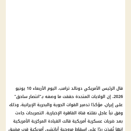
قال
الرئيس الأمريكي دونالد ترامب
، اليوم الأربعاء 10 يونيو
2026، إن
الولايات المتحدة
حققت ما وصفه بـ"انتصار ساحق"
على
إيران
، مؤكدًا تدمير القوات الجوية والبحرية الإيرانية، وذلك
وفق نبأ عاجل نقلته قناة
القاهرة الإخبارية
. التصريحات جاءت
بعد ضربات عسكرية أمريكية قالت القيادة المركزية الأمريكية
إنها نُفذت ردًا على إسقاط
مروحية أباتشي
أمريكية قرب
مضيق