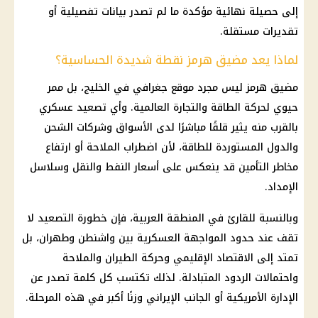
إلى حصيلة نهائية مؤكدة ما لم تصدر بيانات تفصيلية أو
تقديرات مستقلة.
لماذا يعد مضيق هرمز نقطة شديدة الحساسية؟
مضيق هرمز
ليس مجرد موقع جغرافي في
الخليج
، بل ممر
حيوي لحركة الطاقة والتجارة العالمية. وأي تصعيد عسكري
بالقرب منه يثير قلقًا مباشرًا لدى الأسواق وشركات الشحن
والدول المستوردة للطاقة، لأن اضطراب الملاحة أو ارتفاع
مخاطر التأمين قد ينعكس على
أسعار النفط
والنقل وسلاسل
الإمداد.
وبالنسبة للقارئ في المنطقة العربية، فإن خطورة التصعيد لا
تقف عند حدود المواجهة العسكرية بين
واشنطن وطهران
، بل
تمتد إلى الاقتصاد الإقليمي وحركة الطيران والملاحة
واحتمالات الردود المتبادلة. لذلك تكتسب كل كلمة تصدر عن
الإدارة الأمريكية أو الجانب الإيراني وزنًا أكبر في هذه المرحلة.