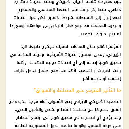
حرب
مفتوحة شاملة. البيان الأمريكي وصف الضربات بأنها رد
دفاعي، بينما ركز
ترامب
على الضغط السياسي والعسكري
لدفع
إيران
إلى الاستجابة لشروط الاتفاق. لكن تكرار الضربات
والردود المحتملة قد يرفع خطر الانزلاق إلى مواجهة أوسع إذا
لم يتم احتواء التصعيد.
المؤشر الأهم خلال الساعات المقبلة سيكون طبيعة الرد
الإيراني، ومدى استمرار الضربات الأمريكية، وحركة الملاحة في
مضيق هرمز
، إضافة إلى أي اتصالات دولية للتهدئة. وكلما
زادت الضربات أو اتسعت الأهداف، أصبح احتمال تدخل أطراف
إقليمية أو دولية أكبر.
ما التأثير المتوقع على المنطقة والأسواق؟
التصعيد الأمريكي الإيراني يضع الأسواق أمام موجة جديدة من
القلق، خصوصًا في قطاعات النفط والشحن والتأمين البحري.
وقد يؤدي أي اضطراب في
مضيق هرمز
إلى ارتفاع المخاطر
على حركة السفن، وهو ما تتابعه الدول المستوردة للطاقة