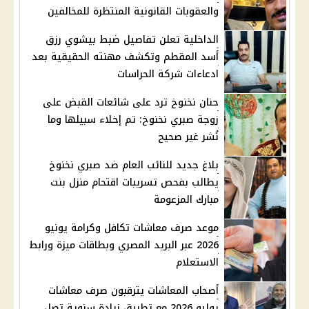
والعقوبات القانونية المنتظرة للمخالفين
الداخلية تعلن تفاصيل ضبط بيشوي رزق
أسد المقطم وتكشف مهنته الحقيقية بعد
ادعاءات شركة الحراسات
حنان نخنوخ ترد على شائعات القبض على
زوجة صبري نخنوخ: تم إخلاء سبيلها وما
نُشر غير صحيح
بلاغ جديد للنائب العام ضد صبري نخنوخ
يطالب بفحص تسريبات اقتحام منزل بنت
مبارك المزعومة
موعد صرف معاشات تكافل وكرامة يونيو
2026 عبر البريد المصري وبطاقات ميزة ورابط
الاستعلام
أصحاب المعاشات يترقبون صرف معاشات
يوليو 2026 مع تطبيق زيادة سنوية تصل