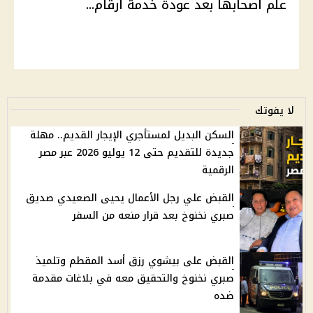
علم أصحابها بعد عودة خدمة أرقام...
لا يفوتك
السكن البديل لمستأجري الإيجار القديم.. مهلة
جديدة للتقديم حتى 12 يوليو 2026 عبر مصر
الرقمية
القبض علي رجل الأعمال يحيى الصعيدي صديق
صبري نخنوخ بعد قرار منعه من السفر
القبض على بيشوي رزق أسد المقطم وتلميذ
صبري نخنوخ والتحقيق معه في بلاغات مقدمة
ضده