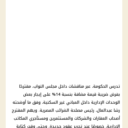
تدرس الحكومة، عبر مناقشات داخل مجلس النواب، مقترحًا
بفرض ضريبة قيمة مضافة بنسبة 14% على إيجار بعض
الوحدات الإدارية داخل المباني غير السكنية، وفق ما أوضحته
رشا عبدالعال، رئيس مصلحة الضرائب المصرية. ويهم المقترح
أصحاب العقارات والشركات والمستثمرين ومستأجري المكاتب
الإدارية، خصوصًا عند تحرير عقود جديدة. وحتى وقت كتابة