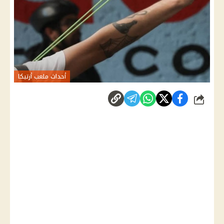
أحداث ملعب أزتيكا
شارك