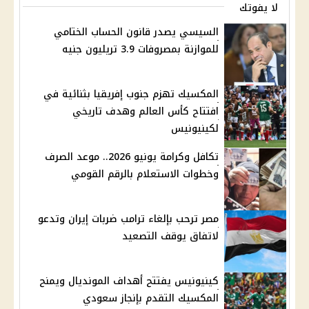
لا يفوتك
السيسي يصدر قانون الحساب الختامي
للموازنة بمصروفات 3.9 تريليون جنيه
المكسيك تهزم جنوب إفريقيا بثنائية في
افتتاح كأس العالم وهدف تاريخي
لكينيونيس
تكافل وكرامة يونيو 2026.. موعد الصرف
وخطوات الاستعلام بالرقم القومي
مصر ترحب بإلغاء ترامب ضربات إيران وتدعو
لاتفاق يوقف التصعيد
كينيونيس يفتتح أهداف المونديال ويمنح
المكسيك التقدم بإنجاز سعودي