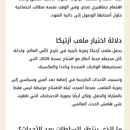
اهتمام جماهيري ضخم، وفي الوقت نفسه مطالب اجتماعية
حاول أصحابها الوصول إلى دائرة الضوء.
دلالة اختيار ملعب أزتيكا
يحمل ملعب أزتيكا رمزية كبيرة في تاريخ كأس العالم، ولذلك
كان محيطه محط أنظار مع افتتاح نسخة 2026، التي
تستضيفها الولايات المتحدة وكندا والمكسيك.
وتسببت الأحداث الخارجية في إضافة بعد أمني وسياسي إلى
رمزية الملعب، بعدما أصبحت ليلة الافتتاح مرتبطة ليس فقط
بالمباراة والحفل، ولكن أيضًا بصورة الاحتجاجات التي ظهرت
على هامش الحدث العالمي.
ما الذي ينتظر السلطات بعد الأحداث؟