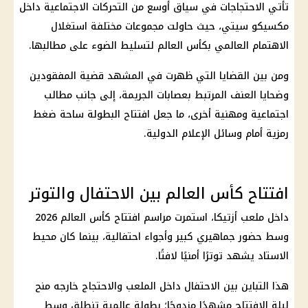
تأتي الاحتجاجات في سياق أوسع من التحركات الاجتماعية داخل
مكسيكو سيتي، حيث حاولت مجموعات مختلفة استغلال
الاهتمام العالمي بكأس العالم لتسليط الضوء على مطالبها.
ومن بين القضايا التي ظهرت في المشهد قضية المفقودين
وضحايا العنف المرتبط بعصابات الجريمة، إلى جانب مطالب
اجتماعية ومهنية أخرى، ما جعل افتتاح البطولة ساحة ضغط
رمزية أمام وسائل الإعلام الدولية.
افتتاح كأس العالم بين الاحتفال والتوتر
داخل ملعب أزتيكا، استمرت مراسم افتتاح كأس العالم 2026
وسط حضور جماهيري كبير وأجواء احتفالية، بينما كان محيط
الاستاد يشهد توترًا أمنيًا لافتًا.
هذا التباين بين الاحتفال داخل الملعب والاحتجاج خارجه منح
ليلة الافتتاح مشهدًا مزدوجًا؛ بطولة عالمية تنطلق وسط