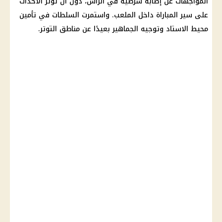
المواجهات عن إصابة شرطية في الرأس، دون أن تؤثر الأحداث
على سير المباراة داخل الملعب. واستمرت السلطات في تأمين
محيط الاستاد وتوجيه الجماهير بعيدًا عن مناطق التوتر.