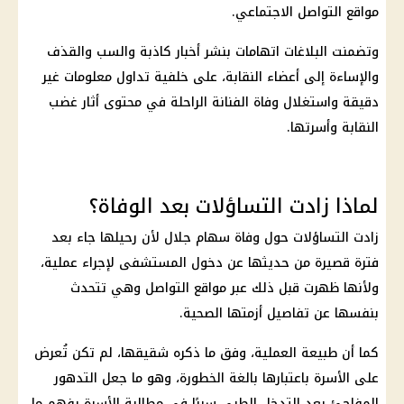
مواقع التواصل الاجتماعي.
وتضمنت البلاغات اتهامات بنشر أخبار كاذبة والسب والقذف
والإساءة إلى أعضاء النقابة، على خلفية تداول معلومات غير
دقيقة واستغلال وفاة الفنانة الراحلة في محتوى أثار غضب
النقابة وأسرتها.
لماذا زادت التساؤلات بعد الوفاة؟
زادت التساؤلات حول وفاة سهام جلال لأن رحيلها جاء بعد
فترة قصيرة من حديثها عن دخول المستشفى لإجراء عملية،
ولأنها ظهرت قبل ذلك عبر مواقع التواصل وهي تتحدث
بنفسها عن تفاصيل أزمتها الصحية.
كما أن طبيعة العملية، وفق ما ذكره شقيقها، لم تكن تُعرض
على الأسرة باعتبارها بالغة الخطورة، وهو ما جعل التدهور
المفاجئ بعد التدخل الطبي سببًا في مطالبة الأسرة بفهم ما