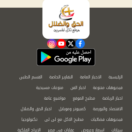
instagram
youtube
twitter
facebook
الرئيسية
الاخبار العامة
التقارير الخاصة
القسم الطبي
فيديوهات متنوعة
اخبار الفن
منوعات مسيحية
اخبار الرياضة
مطبخ الموقع
مواضيع عامة
الاقتصاد والبورصة
كمبيوتر وموبايل
اخبار الحق والضلال
فيديوهات فضائيات
مطبخ الاكل مع لى لى
تكنولوجيا
سيارات
اسعار وعروض
عقارات في مصر
الابراج الفلكية