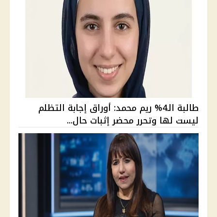
طالبة الـ4% ريم محمد: أوراق إجابة التظلم
ليست لها وتحرر محضر إثبات حال...