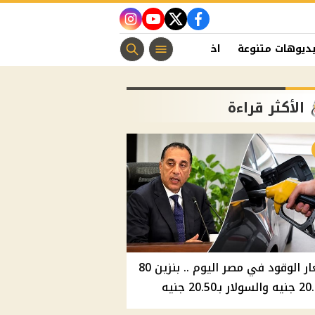
instagram
youtube
twitter
facebook
ديوهات متنوعة
اخبار الفن
منوعات مسيحية
اخبار الرياضة
الأكثر قراءة
أسعار الوقود في مصر اليوم .. بنزين 80