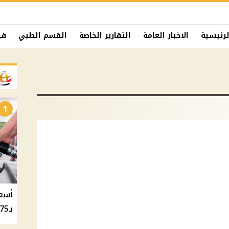
لرئيسية
الاخبار العامة
التقارير الخاصة
القسم الطبي
في
1
بـ20.75 جنيه والسولار بـ20.50 جنيه