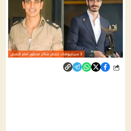
3 سيناريوهات تنتظر شاكر محظور أمام النقض
شارك