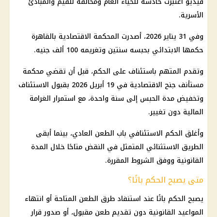
فيديو اعتُبرت خادشة للحياء العام ومخالفة للقيم والمبادئ
الأسرية.
وفي 31 يناير 2026، أصدرت المحكمة الاقتصادية بالقاهرة
حكمها الابتدائي بحبسه سنتين وتغريمه 100 ألف جنيه.
وتقدم المتهم باستئناف على الحكم، قبل أن تقضي محكمة
مستأنف جنح الاقتصادية في 19 أبريل 2026 بقبول الاستئناف
وتخفيض مدة الحبس إلى سنة واحدة، مع استمرار الغرامة
المالية دون تغيير.
وأغلق الحكم الاستئنافي باب الطعن العادي، بينما أبقى
الطريق الاستثنائي المتمثل في النقض متاحًا خلال المدة
القانونية ووفق الشروط المقررة.
متى يصبح الحكم باتًا؟
يصبح الحكم باتًا عند استنفاد طرق الطعن المتاحة أو انتهاء
المواعيد القانونية دون تقديم طعن مقبول، أو صدور قرار