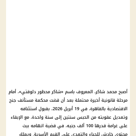
أصبح محمد شاكر، المعروف باسم «شاكر محظور دلوقتي»، أمام
مرحلة قانونية أخيرة محتملة بعد أن قضت محكمة مستأنف جنح
الاقتصادية بالقاهرة، في 19 أبريل 2026، بقبول استئنافه
وتعديل عقوبته من الحبس سنتين إلى سنة واحدة، مع الإبقاء
على غرامة قدرها 100 ألف جنيه، في قضية اتهامه ببث
محتوى خادش للحياء والتعدي على القيم الأسرية. ويملك