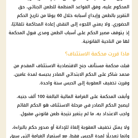
المحكوم عليه، وفق القواعد المنظمة للطعن الجنائي، حق
التقرير بالطعن وإيداع أسبابه خلال 60 يومًا من تاريخ الحكم
الحضوري. ولا يعني اللجوء إلى النقض إعادة المحاكمة تلقائيًا،
إذ يتوقف مصير الحكم على أسباب الطعن ومدى قبول المحكمة
لها من الناحية القانونية.
ماذا قررت محكمة الاستئناف؟
قبلت محكمة مستأنف جنح الاقتصادية الاستئناف المقدم من
محمد شاكر على الحكم الابتدائي الصادر بحبسه لمدة عامين،
وقررت تخفيف العقوبة إلى الحبس سنة واحدة.
وأبقت المحكمة على الغرامة المالية البالغة 100 ألف جنيه،
ليصبح الحكم الصادر في مرحلة الاستئناف هو الحكم القائم
واجب الاعتداد به، ما لم يتغير نتيجة طعن قانوني مقبول.
ولا يمثل تخفيف العقوبة إلغاءً للإدانة أو صدور حكم بالبراءة،
وإنما تعديلًا لمدة الحبس فقط، مع استمرار الغرامة التي سبق