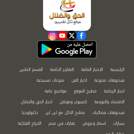
instagram
youtube
twitter
facebook
الرئيسية
الاخبار العامة
التقارير الخاصة
القسم الطبي
فيديوهات متنوعة
اخبار الفن
منوعات مسيحية
اخبار الرياضة
مطبخ الموقع
مواضيع عامة
الاقتصاد والبورصة
كمبيوتر وموبايل
اخبار الحق والضلال
فيديوهات فضائيات
مطبخ الاكل مع لى لى
تكنولوجيا
سيارات
اسعار وعروض
عقارات في مصر
الابراج الفلكية