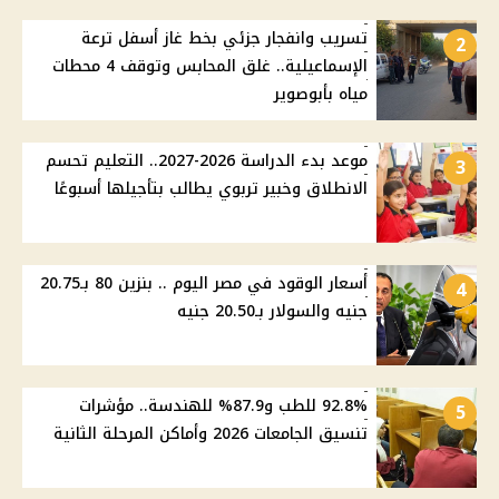
تسريب وانفجار جزئي بخط غاز أسفل ترعة
2
الإسماعيلية.. غلق المحابس وتوقف 4 محطات
مياه بأبوصوير
موعد بدء الدراسة 2026-2027.. التعليم تحسم
3
الانطلاق وخبير تربوي يطالب بتأجيلها أسبوعًا
أسعار الوقود في مصر اليوم .. بنزين 80 بـ20.75
4
جنيه والسولار بـ20.50 جنيه
92.8% للطب و87.9% للهندسة.. مؤشرات
5
تنسيق الجامعات 2026 وأماكن المرحلة الثانية