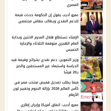
المصري
عمرو أديب يقول إن الحكومة حددت قيمة
للدعم النقدي ويطالب بنقاش مجتمعي
الإفتاء تستطلع هلال المحرم الاثنين وبداية
العام الهجري متوقعة الثلاثاء والإجازة
الخميس
وزير التموين: دعم نقدي بشرائح وقيمة قيد
الدراسة واستبعاد غير المستحقين والخبز
بـ20 قرشًا
فيفا يطلب تعديل قميص منتخب مصر في
كأس العالم 2026 بإزالة النجوم وتغيير لون
الأرقام
عمرو أديب: اتفاق أمريكا وإيران إطاري