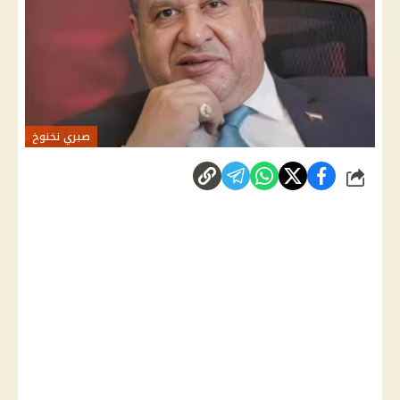
صبري نخنوخ
شارك