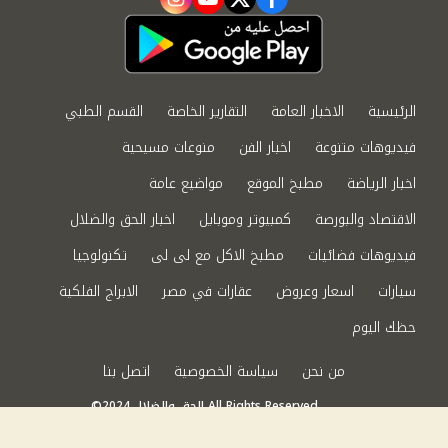
instagram
youtube
twitter
facebook
الرئيسية
الاخبار العامة
التقارير الخاصة
القسم الطبي
فيديوهات متنوعة
اخبار الفن
منوعات مسيحية
اخبار الرياضة
مطبخ الموقع
مواضيع عامة
الاقتصاد والبورصة
كمبيوتر وموبايل
اخبار الحق والضلال
فيديوهات فضائيات
مطبخ الاكل مع لى لى
تكنولوجيا
سيارات
اسعار وعروض
عقارات في مصر
الابراج الفلكية
حظك اليوم
من نحن
سياسة الخصوصية
اتصل بنا
©2024 الحق والضلال All Rights Reserved.
Powered by