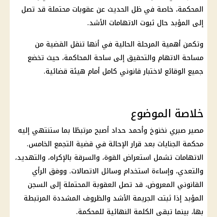
المحكمة، خاصة في ظل الحديث عن عقوبات محتملة قد تصل
إلى المؤبد حال ثبوت الاتهامات الأشد.
وتكمن أهمية المرحلة الحالية في أنها تنقل القضية من
مساحة الاتهام والتحقيق إلى ساحة المحاكمة، حيث تخضع
جميع الوقائع لاختبار قانوني كامل أمام هيئة قضائية.
خلاصة الموضوع
مصير
صبري نخنوخ
وأحمد حداد أصبح مرتبطًا بما ستنتهي إليه
محكمة الجنايات
بعد قرار الإحالة في
قضية التجمع الخامس
.
الاتهامات تشمل
استعراض القوة
، والسرقة بالإكراه، والتهديد،
والتعدي، وإساءة استخدام وسائل الاتصالات. ووفق الرأي
القانوني المعروض، قد تصل العقوبة المحتملة إلى السجن
المؤبد إذا ثبتت الجريمة الأشد والظروف المشددة المرتبطة
بها، بينما تبقى الكلمة النهائية للمحكمة.