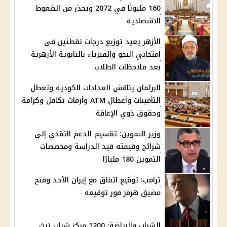
160 مليونًا في 2072 ويحذر من الضغوط
الاقتصادية
الأزهر يعيد توزيع درجات نقطتين في
امتحاني النحو والفيزياء بالثانوية الأزهرية
بعد ملاحظات الطلاب
البرلمان يناقش العدادات الكودية وتعطل
التأمينات وأعطال ATM وأزمات تكافل وكرامة
وحقوق ذوي الإعاقة
وزير التموين: تقسيم الدعم النقدي إلى
شرائح وقيمته قيد الدراسة ومخصصات
التموين 180 مليارًا
ترامب: توقيع اتفاق مع إيران الأحد وفتح
مضيق هرمز فور توقيعه
الشباب والرياضة: 1200 مركز شباب تبث