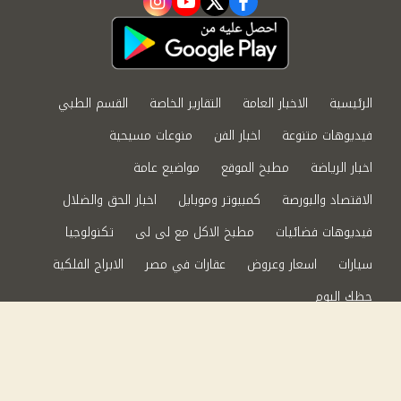
instagram
youtube
twitter
facebook
الرئيسية
الاخبار العامة
التقارير الخاصة
القسم الطبي
فيديوهات متنوعة
اخبار الفن
منوعات مسيحية
اخبار الرياضة
مطبخ الموقع
مواضيع عامة
الاقتصاد والبورصة
كمبيوتر وموبايل
اخبار الحق والضلال
فيديوهات فضائيات
مطبخ الاكل مع لى لى
تكنولوجيا
سيارات
اسعار وعروض
عقارات في مصر
الابراج الفلكية
حظك اليوم
من نحن
سياسة الخصوصية
اتصل بنا
©2024 الحق والضلال All Rights Reserved.
Powered by