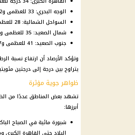
القاهرة الكبرى: 34 درجة للعظمى و23 للصغرى
الوجه البحري: 33 للعظمى و22 للصغرى
السواحل الشمالية: 28 للعظمى و20 إلى 21 للصغرى
شمال الصعيد: 35 للعظمى و24 للصغرى
جنوب الصعيد: 41 للعظمى و27 للصغرى
وتؤكد الأرصاد أن ارتفاع نسبة الر
يتراوح بين درجة إلى درجتين مئويتي
ظواهر جوية مؤثرة
تشهد بعض المناطق عددًا من الظوا
أبرزها:
البلاد حتى القاهرة الكبرى 