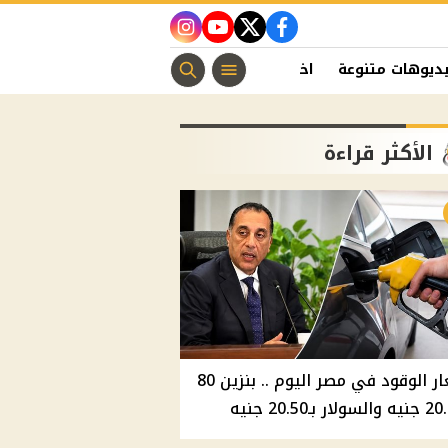
instagram
youtube
twitter
facebook
ديوهات متنوعة
اخبار الفن
منوعات مسيحية
اخبار الرياضة
الأكثر قراءة
أسعار الوقود في مصر اليوم .. بنزين 80