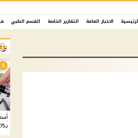
لرئيسية
الاخبار العامة
التقارير الخاصة
القسم الطبي
في
1
بـ20.75 جنيه والسولار بـ20.50 جنيه