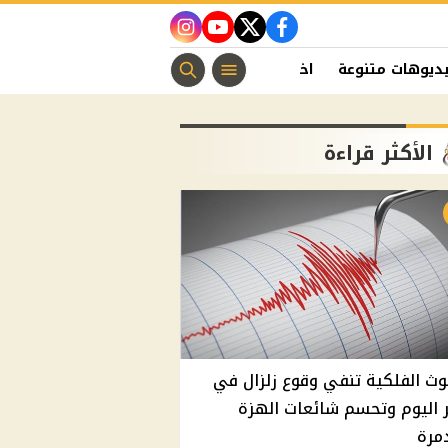
instagram
youtube
twitter
facebook
ديوهات متنوعة
اخبار الفن
منوعات مسيحية
اخبار الرياضة
الأكثر قراءة
وث الفلكية تنفي وقوع زلزال في
اليوم وتحسم شائعات الهزة
مرة