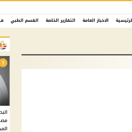
لرئيسية
الاخبار العامة
التقارير الخاصة
القسم الطبي
في
1
البح
مصر 
المد