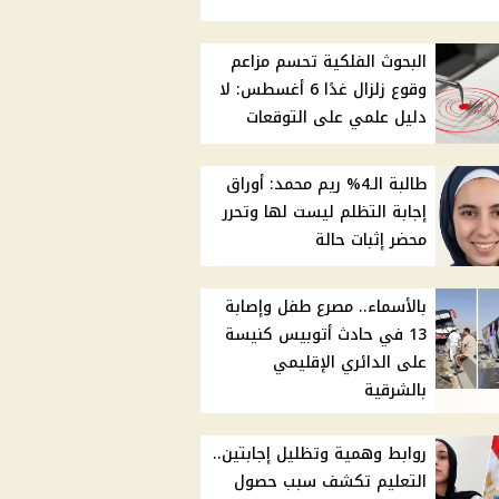
البحوث الفلكية تحسم مزاعم
وقوع زلزال غدًا 6 أغسطس: لا
دليل علمي على التوقعات
طالبة الـ4% ريم محمد: أوراق
إجابة التظلم ليست لها وتحرر
محضر إثبات حالة
بالأسماء.. مصرع طفل وإصابة
13 في حادث أتوبيس كنيسة
على الدائري الإقليمي
بالشرقية
روابط وهمية وتظليل إجابتين..
التعليم تكشف سبب حصول