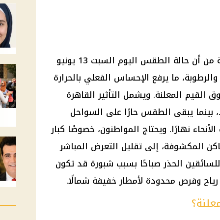
حذرت الهيئة العامة للأرصاد الجوية من أن حالة الطقس اليوم السبت 13 يونيو
عة والرطوبة، ما يرفع الإحساس الفعلي بالحرارة
 القيم المعلنة. ويشمل التأثير القاهرة
د، بينما يبقى الطقس حارًا على السواحل
أنحاء نهارًا. ويحتاج المواطنون، خصوصًا كبار
اكن المكشوفة، إلى تقليل التعرض المباشر
سائقين الحذر صباحًا بسبب شبورة قد تكون
ياح وفرص محدودة لأمطار خفيفة شمالًا.
معلنة؟