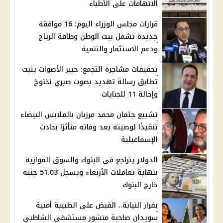
الاتهامات على الأطباء
قرارات مجلس الوزراء اليوم: 16 موافقة
جديدة تشمل بيت الوطن وطاقة الرياح
ودعم الاستثمار والتنمية
تحقيقات مشاجرة التجمع: خبير الأصوات يثبت
تطابق رسالة تهديد بصوت صبري نخنوخ
وإحالة 11 للجنايات
تشييع جثمان محمد مرزبان بالملابس البيضاء
تنفيذًا لوصيته بعد وفاته متأثرًا بحادث
الإسماعيلية
الدولار يتراجع في البنوك والسوق الموازية
بنهاية تعاملات الأربعاء ويسجل 51.03 جنيه
خارج البنوك
بقرار النيابة.. القبض على الطبيبة أمنية
سويدان صاحبة منشور مستشفى الشاطبي