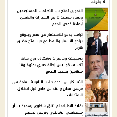
لا يفوتك
التموين تفتح باب التظلمات للمستبعدين
وتقبل مستندات بيع السيارات والشقق
لإعادة فحص الدعم
ترامب يدعو للاستثمار في مصر ويتوقع
تراجع الأسعار والنفط مع قرب فتح مضيق
هرمز
تسجيلات وكاميرات وشهادة زوج فنانة
تكشف كواليس إحالة صبري نخنوخ و10
متهمين بقضية التجمع
الأنبا كاراس يدعو طلاب الثانوية العامة في
مرسى مطروح لقداس خاص قبل انطلاق
الامتحانات
نقابة الأطباء: لم نتلق شكاوى رسمية بشأن
مستشفى الشاطبي ونرفض تعميم