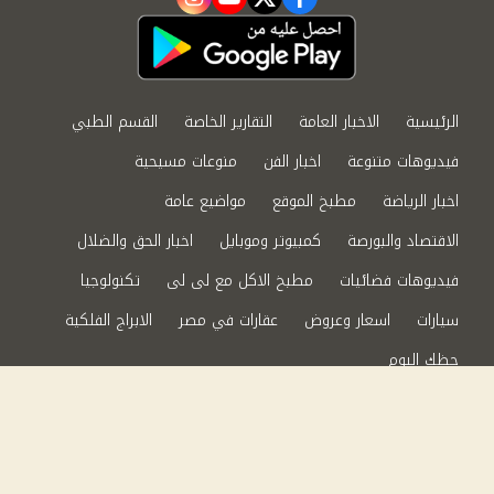
instagram
youtube
twitter
facebook
الرئيسية
الاخبار العامة
التقارير الخاصة
القسم الطبي
فيديوهات متنوعة
اخبار الفن
منوعات مسيحية
اخبار الرياضة
مطبخ الموقع
مواضيع عامة
الاقتصاد والبورصة
كمبيوتر وموبايل
اخبار الحق والضلال
فيديوهات فضائيات
مطبخ الاكل مع لى لى
تكنولوجيا
سيارات
اسعار وعروض
عقارات في مصر
الابراج الفلكية
حظك اليوم
من نحن
سياسة الخصوصية
اتصل بنا
©2024 الحق والضلال All Rights Reserved.
Powered by