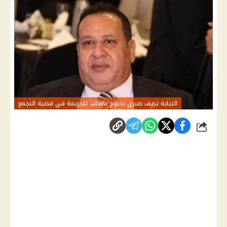
النيابة تصف صبري نخنوخ بالعائد للجريمة في قضية التجمع
شارك