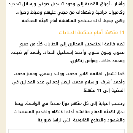
وأشارت أوراق القضية إلى وجود تسجيل صوتي ورسائل تهديد
وكاميرات مراقبة وشهادات من مجني عليهم وضباط وخبراء،
وهي جميعًا أدلة ستخضع للمناقشة أمام هيئة المحكمة.
11 متهمًا أمام محكمة الجنايات
تضم قائمة
المتهمين
المحالين إلى الجنايات كلًا من
صبري
نخنوخ
، وجون نخنوخ، وأحمد إسماعيل الحداد، وأحمد أبو ضيف،
ومحمد خلاف، ومؤمن زنهاري.
كما تشمل القائمة هاني محمد، ووليد رسمي، ومعتز محمد،
وأحمد أشرف، وإسلام محمد، ليصل إجمالي عدد المحالين في
القضية إلى 11 متهمًا.
وتنسب النيابة إلى كل متهم دورًا محددًا في الواقعة، بينما
يحق لهيئة الدفاع مناقشة أدلة الاتهام وتقديم المستندات
والشهود والدفوع القانونية التي تراها ضرورية.