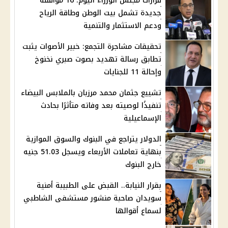
قرارات مجلس الوزراء اليوم: 16 موافقة
جديدة تشمل بيت الوطن وطاقة الرياح
ودعم الاستثمار والتنمية
تحقيقات مشاجرة التجمع: خبير الأصوات يثبت
تطابق رسالة تهديد بصوت صبري نخنوخ
وإحالة 11 للجنايات
تشييع جثمان محمد مرزبان بالملابس البيضاء
تنفيذًا لوصيته بعد وفاته متأثرًا بحادث
الإسماعيلية
الدولار يتراجع في البنوك والسوق الموازية
بنهاية تعاملات الأربعاء ويسجل 51.03 جنيه
خارج البنوك
بقرار النيابة.. القبض على الطبيبة أمنية
سويدان صاحبة منشور مستشفى الشاطبي
لسماع أقوالها