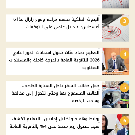
البحوث الفلكية تحسم مزاعم وقوع زلزال غدًا 6
3
أغسطس: لا دليل علمي على التوقعات
التعليم تحدد فئات دخول امتحانات الدور الثاني
4
2026 للثانوية العامة بالدرجة كاملة والمستندات
المطلوبة
حمل حقائب السفر داخل السيارة الخاصة..
5
الحالات المسموح بها ومتى تتحول إلى مخالفة
وسحب للرخصة
روابط وهمية وتظليل إجابتين.. التعليم تكشف
6
سبب حصول ريم محمد على 4% بالثانوية العامة