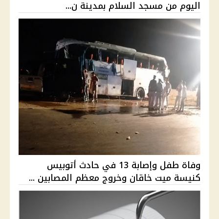
اليوم من مسجد السلام بمدينة ن...
وفاة طفل وإصابة 13 في حادث أتوبيس
كنيسة ميت خاقان وخروج معظم المصابين ...