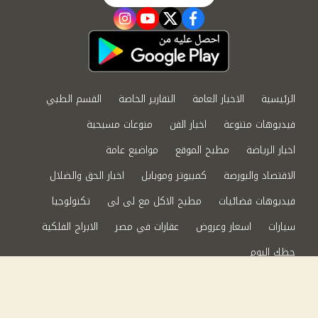
instagram
youtube
twitter
facebook
الرئيسية
الاخبار العامة
التقارير الخاصة
القسم الطبي
فيديوهات متنوعة
اخبار الفن
منوعات مسيحية
اخبار الرياضة
مطبخ الموقع
مواضيع عامة
الاقتصاد والبورصة
كمبيوتر وموبايل
اخبار الحق والضلال
فيديوهات فضائيات
مطبخ الاكل مع لى لى
تكنولوجيا
سيارات
اسعار وعروض
عقارات في مصر
الابراج الفلكية
حظك اليوم
من نحن
سياسة الخصوصية
اتصل بنا
©2024 الحق والضلال All Rights Reserved.