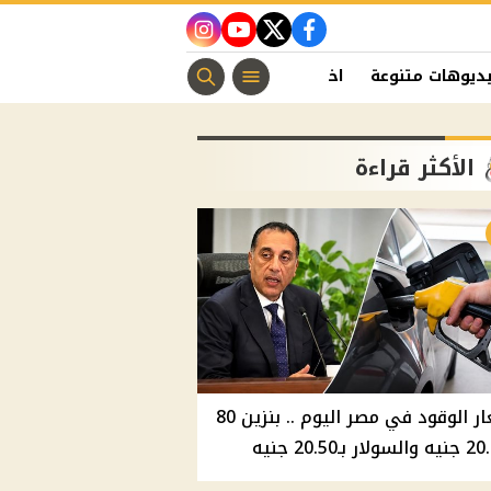
instagram
youtube
twitter
facebook
ديوهات متنوعة
اخبار الفن
منوعات مسيحية
اخبار الرياضة
الأكثر قراءة
أسعار الوقود في مصر اليوم .. بنزين 80