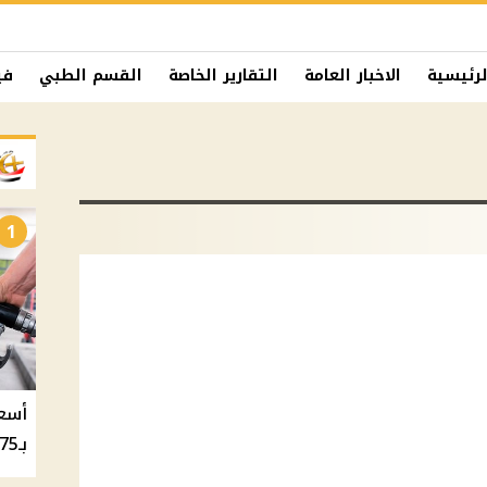
لرئيسية
الاخبار العامة
التقارير الخاصة
القسم الطبي
في
1
بـ20.75 جنيه والسولار بـ20.50 جنيه