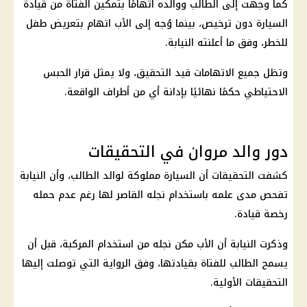
كما وجهت إلى الطالب ووالده اتهامًا بتمكين الفتاة من قيادة
السيارة دون ترخيص، بينما وُجه إلى الأب اتهام بتعريض طفل
للخطر، وفق ما أعلنته النيابة.
وتظل جميع الاتهامات قيد التحقيق، ولا يمثل قرار الحبس
الاحتياطي حكمًا نهائيًا بإدانة أي من أطراف الواقعة.
دور والد مروان في التحقيقات
كشفت التحقيقات أن السيارة مملوكة لوالد الطالب، وأن النيابة
تفحص مدى علمه باستخدام نجله القاصر لها رغم عدم حمله
رخصة قيادة.
وذكرت النيابة أن الأب مكن نجله من استخدام المركبة، قبل أن
يسمح الطالب للفتاة بقيادتها، وفق الرواية التي توصلت إليها
التحقيقات الأولية.