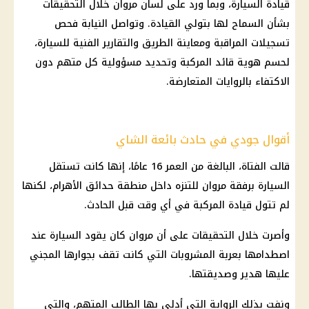
قيادة السيارة، وبما ورد على لسان مروان خلال التحقيقات
بشأن السماح لها بتولي القيادة. وتواصل النيابة فحص
تسجيلات المراقبة ومعاينة الطريق والتقارير الفنية للسيارة،
لحسم هوية قائد المركبة وتحديد مسؤولية كل متهم دون
الاكتفاء بالروايات المتعارضة.
أقوال جودي في حادث بائعة الشاي
قالت الفتاة، البالغة من العمر 16 عامًا، إنها كانت تستقل
السيارة برفقة مروان للتنزه داخل منطقة حدائق الأهرام، لكنها
لم تتول قيادة المركبة في أي وقت قبل الحادث.
وأصرت خلال التحقيقات على أن مروان كان يقود السيارة عند
اصطدامها بعربة المشروبات التي كانت تقف بجوارها المجني
عليها هدير وصديقتها.
ونفت بذلك الرواية التي أدلى بها الطالب المتهم، والتي