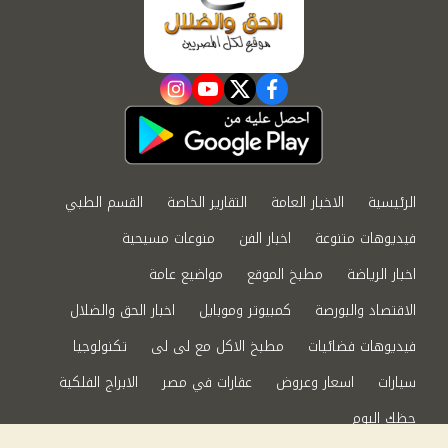
instagram
youtube
twitter
facebook
الرئيسية
الاخبار العامة
التقارير الخاصة
القسم الطبي
فيديوهات متنوعة
اخبار الفن
منوعات مسيحية
اخبار الرياضة
مطبخ الموقع
مواضيع عامة
الاقتصاد والبورصة
كمبيوتر وموبايل
اخبار الحق والضلال
فيديوهات فضائيات
مطبخ الاكل مع لى لى
تكنولوجيا
سيارات
اسعار وعروض
عقارات في مصر
الابراج الفلكية
حظك اليوم