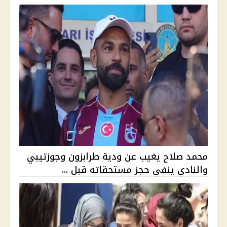
محمد صلاح يغيب عن ودية طرابزون وجوزتيبي
والنادي ينفي حجز مستحقاته قبل ...