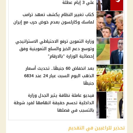
علي 3 إيام عطلة
كتاب تغيير النظام يكشف تعهد ترامب
لماسك وكارلسون بعدم خوض حرب مع إيران
وزارة التموين ترفع الاحتياطي الاستراتيجي
وتوسع دعم الخبز والسلع التموينية وفق
إحصائية الوزارة "بالارقام"
بعد انخفاض 60 جنيهًا.. تحديث أسعار
الذهب اليوم السبت عيار 24 عند 6834
جنيهًا
فيديو عاملة نظافة يثير الجدل وزارة
الداخلية تحسم حقيقة اتهامها لفرد شرطة
بالتسبب في فصلها
تحذير للراغبين في التقديم