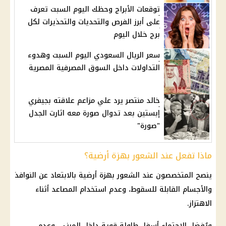
توقعات الأبراج وحظك اليوم السبت تعرف
على أبرز الفرص والتحديات والتحذيرات لكل
برج خلال اليوم
سعر الريال السعودي اليوم السبت وهدوء
التداولات داخل السوق المصرفية المصرية
خالد منتصر يرد علي مزاعم علاقته بجيفري
إبستين بعد تدوال صورة معه اثارت الجدل
"صورة"
ماذا تفعل عند الشعور بهزة أرضية؟
ينصح المتخصصون عند الشعور بهزة أرضية بالابتعاد عن النوافذ
والأجسام القابلة للسقوط، وعدم استخدام المصاعد أثناء
الاهتزاز.
ويُفضل الاحتماء أسفل طاولة قوية داخل المبنى، وعدم