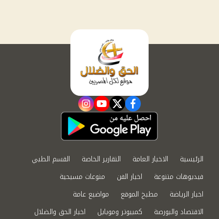
instagram
youtube
twitter
facebook
الرئيسية
الاخبار العامة
التقارير الخاصة
القسم الطبي
فيديوهات متنوعة
اخبار الفن
منوعات مسيحية
اخبار الرياضة
مطبخ الموقع
مواضيع عامة
الاقتصاد والبورصة
كمبيوتر وموبايل
اخبار الحق والضلال