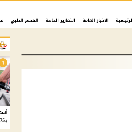
لرئيسية
الاخبار العامة
التقارير الخاصة
القسم الطبي
في
1
بـ20.75 جنيه والسولار بـ20.50 جنيه