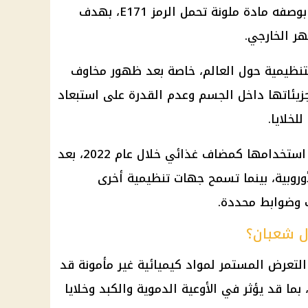
سابقًا في بعض المنتجات الغذائية بوصفه مادة ملونة تحمل الرمز E171، بهدف
ر الخارجي.
 التنظيمية حول العالم، خاصة بعد ظهور مخاوف
جزيئاتها داخل الجسم وعدم القدرة على استبعاد
لخلايا.
وقرر الاتحاد الأوروبي سحب ترخيص استخدامها كمضاف غذائي خلال عام 2022، بعد
أوروبية، بينما تسمح جهات تنظيمية أخرى
 وضوابط محددة.
ال شعبان؟
لتعرض المستمر لمواد كيميائية غير مأمونة قد
ما قد يؤثر في الأوعية الدموية والكبد وخلايا