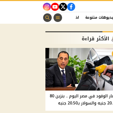
instagram
youtube
twitter
facebook
ديوهات متنوعة
اخبار الفن
منوعات مسيحية
اخبار الرياضة
الأكثر قراءة
أسعار الوقود في مصر اليوم .. بنزين 80