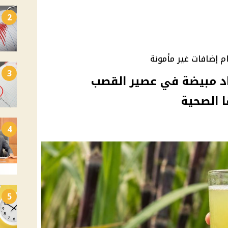
2
 إضافات غير مأمونة
3
د مبيضة في عصير القصب
 الصحية
4
5